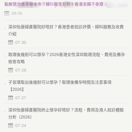
備孕點解要監測卵泡？香港婦科醫生分析排卵時間、受孕
家計會終止懷孕流程詳解：由預約到手術全攻略｜香港女
點解努力備孕都未中？婦科醫生分析｜香港夫婦不孕原
睇不孕科一次要幾多錢？初診到療程詳解｜香港不孕檢查
宮外孕檢查幾多錢？香港婦科超聲波、HCG檢測費用整理
機會及成功懷孕關鍵
性人工流產檢查、費用及注意事項
因、檢查流程及改善懷孕機會指南
流程、收費及人工受孕選擇指南
｜早期症狀、檢查流程及治療指南
08-06
08-06
08-06
08-05
08-05
深圳怡康婦產醫院好唔好？香港患者就診評價、婦科服務及收費
介紹
07-30
取環後幾耐可以懷孕？2026香港女性深圳取環流程、費用及備孕
檢查攻略
07-28
子宮環取出後幾耐可以懷孕？取環後備孕時間及注意事項
【2026】
07-27
深圳怡康婦產醫院終止懷孕好唔好？流程、費用及港人就診體驗
分析（2026）
07-24