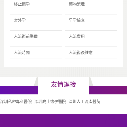
終止懷孕
藥物流產
宮外孕
早孕檢查
人流術前準備
人流費用
人流時間
人流術後註意
友情鏈接
深圳私密專科醫院
深圳終止懷孕醫院
深圳人工流產醫院
成人自考题库
征婚交友
腾印通印刷