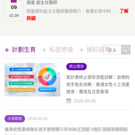
鄧曼 副主任醫師
09
了解
鄧曼婦科副主任醫師醫師簡介：畢業於華中科.......
01.09
詳細
計劃生育
私密修復
婦科疑難
更多
終止懷孕
家計會終止懷孕流程詳解：由預約
到手術全攻略｜香港女性人工流產
檢查、費用及注意事項
2026-08-06
終止懷孕
早孕檢查
人流術前
2026-08-06
2026-08-03
2026-07-28
家計會終止懷孕流程詳解：由預約到手術全攻略｜香港女性人工流
懷孕初期要做咩檢查？香港婦科早孕確認流程、收費及產檢時間表
香港女性深圳做人流要預約嗎？2026人工流產流程、費用及醫院選