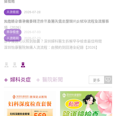
產檢查、費用及注意事項
全攻略
擇指南
終止懷孕
早孕檢查
人流術前
2026-07-26
2026-07-12
2026-07-26
仁安醫院終止懷孕收費幾多？香港私家醫院人流價格比較及深圳北
抽血驗孕香港幾多錢？診所及醫院價格整理、β-hCG流程全面解析
大陸終止懷孕需要咩證件？香港人北上深圳終止懷孕流程及注意事
上流程攻略（2026）
項（2026）
早孕檢查
2026-07-03
終止懷孕
人流術前
2026-07-21
2026-07-23
懷孕幾週可以照到胎囊？深圳婦科醫生拆解早孕檢查最佳時間
終止懷孕的收費項目有哪些？港深婦科診所「術前檢查＋手術＋術
深圳怡康醫院無痛人流流程：由預約到回港全紀錄【2026】
後消炎」價錢區別
婦科炎症
醫院新聞
更多