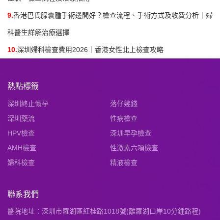
9.
香港巴氏腺囊腫手術邊間好？檢查流程、手術方式及收費分析｜婦
科醫生詳解治療選擇
10.
深圳婦科檢查費用2026｜香港女性北上檢查攻略
熱點標籤
深圳終止懷孕
落仔幾錢
深圳藥流
性病檢查
HPV檢查
深圳早孕檢查
AMH檢查
性激素六項檢查
婦科檢查
精液檢查
聯系我們
醫院地址：深圳市羅湖區紅桂路1018號(離羅湖口岸10分鍾路程)