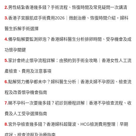
2.
男性結紮香港幾多錢？手術流程、恢復時間及常見疑問一次講清
3.
香港子宮腺肌症手術費用2026｜微創治療、恢復時間介紹，婦科
醫生拆解手術選擇
4.
備孕點解要監測卵泡？香港婦科醫生分析排卵時間、受孕機會及成
功懷孕關鍵
5.
家計會終止懷孕流程詳解：由預約到手術全攻略｜香港女性人工流
產檢查、費用及注意事項
6.
點解努力備孕都未中？婦科醫生分析｜香港夫婦不孕原因、檢查流
程及改善懷孕機會指南
7.
睇不孕科一次要幾多錢？初診到療程詳解｜香港不孕檢查流程、收
費及人工受孕選擇指南
8.
宮外孕檢查幾多錢？香港婦科超聲波、HCG檢測費用整理｜早期
症狀、檢查流程及治療指南