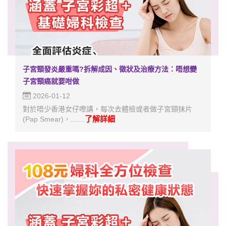
子宮頸發炎嚴重嗎?拆解成因、徵狀及治療方法：唔想變
子宮頸癌就要咁做
2026-01-12
對於唔少香港女仔嚟講，每次去體檢或者做子宮頸抹片
了解詳細
(Pap Smear)，.......