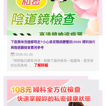
下面異味洗極都唔走?小心係宮頸病變警訊!2026 婦科抹片
與陰道鏡檢查費用參考
2026-01-26
「明明每日都有沖涼，點解下面仲係有一股腥味，甚至係
了解詳細
好似死魚咁.......