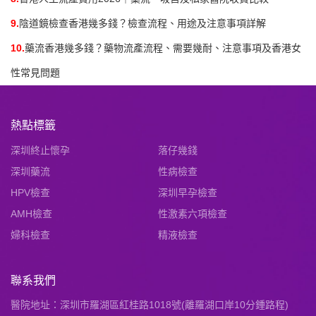
9.
陰道鏡檢查香港幾多錢？檢查流程、用途及注意事項詳解
10.
藥流香港幾多錢？藥物流產流程、需要幾耐、注意事項及香港女
性常見問題
熱點標籤
深圳終止懷孕
落仔幾錢
深圳藥流
性病檢查
HPV檢查
深圳早孕檢查
AMH檢查
性激素六項檢查
婦科檢查
精液檢查
聯系我們
醫院地址：深圳市羅湖區紅桂路1018號(離羅湖口岸10分鍾路程)