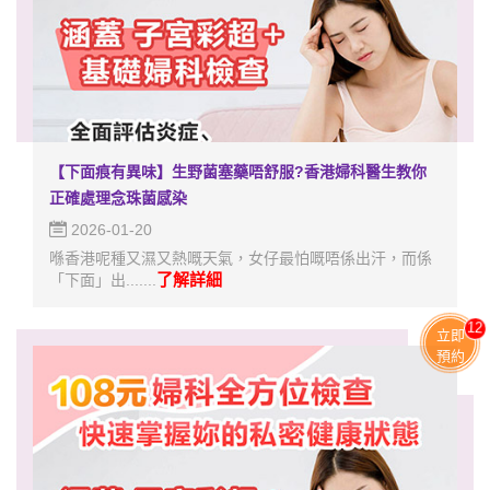
【下面痕有異味】生野菌塞藥唔舒服?香港婦科醫生教你
正確處理念珠菌感染
2026-01-20
喺香港呢種又濕又熱嘅天氣，女仔最怕嘅唔係出汗，而係
了解詳細
「下面」出.......
13
立即
預約