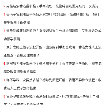
2.
男性結紮香港幾多錢？手術流程、恢復時間及常見疑問一次講清
3.
香港子宮腺肌症手術費用2026｜微創治療、恢復時間介紹，婦科
醫生拆解手術選擇
4.
備孕點解要監測卵泡？香港婦科醫生分析排卵時間、受孕機會及成
功懷孕關鍵
5.
家計會終止懷孕流程詳解：由預約到手術全攻略｜香港女性人工流
產檢查、費用及注意事項
6.
點解努力備孕都未中？婦科醫生分析｜香港夫婦不孕原因、檢查流
程及改善懷孕機會指南
7.
睇不孕科一次要幾多錢？初診到療程詳解｜香港不孕檢查流程、收
費及人工受孕選擇指南
8.
宮外孕檢查幾多錢？香港婦科超聲波、HCG檢測費用整理｜早期
症狀、檢查流程及治療指南