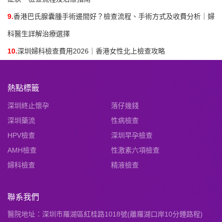
9.
香港巴氏腺囊腫手術邊間好？檢查流程、手術方式及收費分析｜婦
科醫生詳解治療選擇
10.
深圳婦科檢查費用2026｜香港女性北上檢查攻略
熱點標籤
深圳終止懷孕
落仔幾錢
深圳藥流
性病檢查
HPV檢查
深圳早孕檢查
AMH檢查
性激素六項檢查
婦科檢查
精液檢查
聯系我們
醫院地址：深圳市羅湖區紅桂路1018號(離羅湖口岸10分鍾路程)