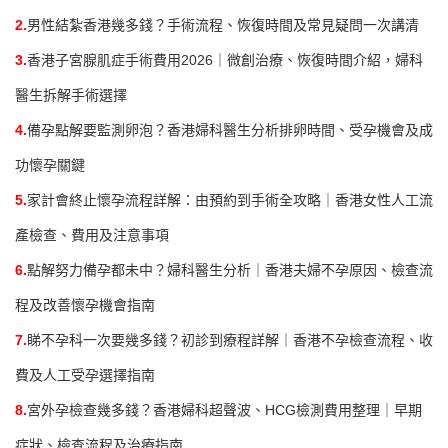
2.
男性結紮香港幾多錢？手術流程、恢復時間及常見疑問一次講清
3.
香港子宮腺肌症手術費用2026｜微創治療、恢復時間介紹，婦科
醫生拆解手術選擇
4.
備孕點解要監測卵泡？香港婦科醫生分析排卵時間、受孕機會及成
功懷孕關鍵
5.
家計會終止懷孕流程詳解：由預約到手術全攻略｜香港女性人工流
產檢查、費用及注意事項
6.
點解努力備孕都未中？婦科醫生分析｜香港夫婦不孕原因、檢查流
程及改善懷孕機會指南
7.
睇不孕科一次要幾多錢？初診到療程詳解｜香港不孕檢查流程、收
費及人工受孕選擇指南
8.
宮外孕檢查幾多錢？香港婦科超聲波、HCG檢測費用整理｜早期
症狀、檢查流程及治療指南