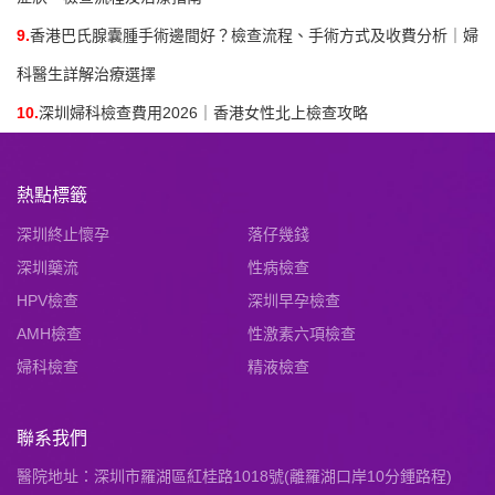
9.
香港巴氏腺囊腫手術邊間好？檢查流程、手術方式及收費分析｜婦
科醫生詳解治療選擇
10.
深圳婦科檢查費用2026｜香港女性北上檢查攻略
熱點標籤
深圳終止懷孕
落仔幾錢
深圳藥流
性病檢查
HPV檢查
深圳早孕檢查
AMH檢查
性激素六項檢查
婦科檢查
精液檢查
聯系我們
醫院地址：深圳市羅湖區紅桂路1018號(離羅湖口岸10分鍾路程)