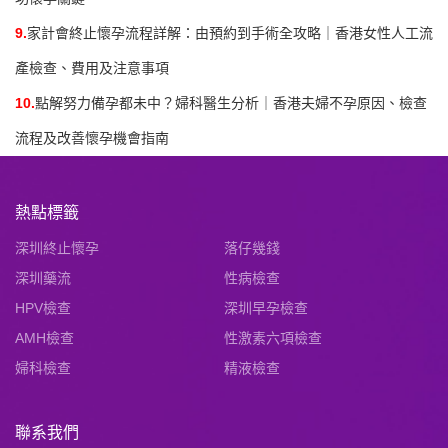
9.
家計會終止懷孕流程詳解：由預約到手術全攻略｜香港女性人工流
產檢查、費用及注意事項
10.
點解努力備孕都未中？婦科醫生分析｜香港夫婦不孕原因、檢查
流程及改善懷孕機會指南
熱點標籤
深圳終止懷孕
落仔幾錢
深圳藥流
性病檢查
HPV檢查
深圳早孕檢查
AMH檢查
性激素六項檢查
婦科檢查
精液檢查
聯系我們