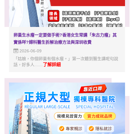
卵巢生水瘤一定要做手術?香港女生常講「朱古力瘤」其
實係咩?婦科醫生拆解治療方法與深圳收費
2026-06-09
「姑娘，你個卵巢有個水瘤。」第一次聽到醫生講呢句說
了解詳細
話，好多人.......