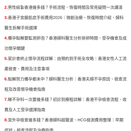
2.
男性結紮香港幾多錢？手術流程、恢復時間及常見疑問一次講清
3.
香港子宮腺肌症手術費用2026｜微創治療、恢復時間介紹，婦科
醫生拆解手術選擇
4.
備孕點解要監測卵泡？香港婦科醫生分析排卵時間、受孕機會及成
功懷孕關鍵
5.
家計會終止懷孕流程詳解：由預約到手術全攻略｜香港女性人工流
產檢查、費用及注意事項
6.
點解努力備孕都未中？婦科醫生分析｜香港夫婦不孕原因、檢查流
程及改善懷孕機會指南
7.
睇不孕科一次要幾多錢？初診到療程詳解｜香港不孕檢查流程、收
費及人工受孕選擇指南
8.
宮外孕檢查幾多錢？香港婦科超聲波、HCG檢測費用整理｜早期
症狀、檢查流程及治療指南