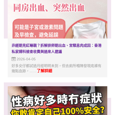
非經期見紅嚇親？拆解排卵期出血、宮頸息肉成因：香港
私家婦科檢查收費與過來人建議
2026-04-05
好多女仔都試過月經明明未到，但去廁所嗰陣發現底褲有
了解詳細
幾點血跡，.......