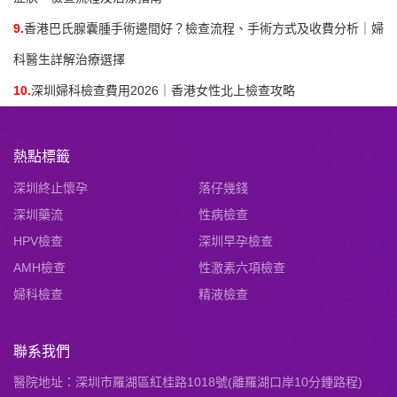
9.
香港巴氏腺囊腫手術邊間好？檢查流程、手術方式及收費分析｜婦
科醫生詳解治療選擇
10.
深圳婦科檢查費用2026｜香港女性北上檢查攻略
熱點標籤
深圳終止懷孕
落仔幾錢
深圳藥流
性病檢查
HPV檢查
深圳早孕檢查
AMH檢查
性激素六項檢查
婦科檢查
精液檢查
聯系我們
醫院地址：深圳市羅湖區紅桂路1018號(離羅湖口岸10分鍾路程)