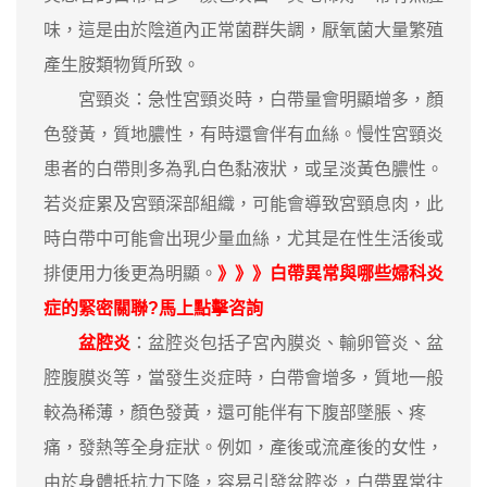
味，這是由於陰道內正常菌群失調，厭氧菌大量繁殖
產生胺類物質所致。
宮頸炎：急性宮頸炎時，白帶量會明顯增多，顏
色發黃，質地膿性，有時還會伴有血絲。慢性宮頸炎
患者的白帶則多為乳白色黏液狀，或呈淡黃色膿性。
若炎症累及宮頸深部組織，可能會導致宮頸息肉，此
時白帶中可能會出現少量血絲，尤其是在性生活後或
排便用力後更為明顯。
》》》白帶異常與哪些婦科炎
症的緊密關聯?馬上點擊咨詢
盆腔炎
：盆腔炎包括子宮內膜炎、輸卵管炎、盆
腔腹膜炎等，當發生炎症時，白帶會增多，質地一般
較為稀薄，顏色發黃，還可能伴有下腹部墜脹、疼
痛，發熱等全身症狀。例如，產後或流產後的女性，
由於身體抵抗力下降，容易引發盆腔炎，白帶異常往