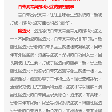
白帶異常與婦科炎症的緊密關聯
當白帶出現異常，往往意味著生殖系統的平衡被
打破，婦科炎症可能已悄然 “登門”。
陰道炎
：這是導致白帶異常最常見的婦科炎症之
一。不同類型的陰道炎，白帶異常表現各有特點。黴
菌性陰道炎患者的白帶多呈豆腐渣樣或凝乳狀，同時
伴有外陰瘙癢、灼痛等症狀。深圳的白領周女士，因
長期使用抗生素，打破了陰道內的菌群平衡，患上黴
菌性陰道炎。她發現白帶突然變得像豆腐渣一樣，且
瘙癢難忍，嚴重影響了工作和生活。經檢查確診後，
通過規范使用抗真菌藥物治療，症狀才得以緩解。滴
蟲性陰道炎的白帶則呈現黃綠色、泡沫狀，有臭味，
患者常伴有尿頻、尿急等泌尿系統症狀。細菌性陰道
炎患者的白帶增多，顏色灰白，質地稀薄，帶有魚腥