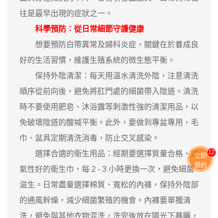
往是最早出現的症狀之一。
科學預防：從日常細節守護健康
想要預防白帶異常及婦科炎症，關鍵在於養成良
好的生活習慣，維護生殖系統的微生態平衡。
保持外陰清潔：每天用溫水清洗外陰，注意清洗
順序從前向後，避免將肛門處的細菌帶入陰道。清洗
時不要使用肥皂、沐浴露等刺激性強的清潔用品，以
免破壞陰道的酸堿平衡。此外，要做到專盆專用，毛
巾、盆具定期清洗消毒，防止交叉感染。
13
選擇合適的衛生用品：經期要選擇質量合格、透
立即
預約
氣性好的衛生巾，每 2 - 3 小時更換一次，避免細菌
滋生。日常盡量選擇棉質、寬松的內褲，保持外陰部
的通風幹燥，減少細菌繁殖的機會。內褲要單獨清
洗，避免與其他衣物混洗，洗完後放在陽光下暴曬，