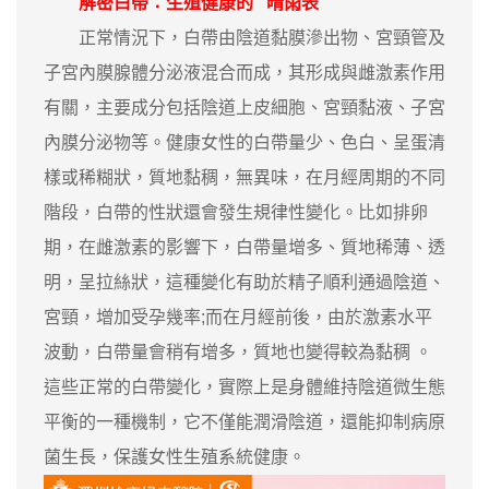
解密白帶：生殖健康的 “晴雨表”
正常情況下，白帶由陰道黏膜滲出物、宮頸管及
子宮內膜腺體分泌液混合而成，其形成與雌激素作用
有關，主要成分包括陰道上皮細胞、宮頸黏液、子宮
內膜分泌物等。健康女性的白帶量少、色白、呈蛋清
樣或稀糊狀，質地黏稠，無異味，在月經周期的不同
階段，白帶的性狀還會發生規律性變化。比如排卵
期，在雌激素的影響下，白帶量增多、質地稀薄、透
明，呈拉絲狀，這種變化有助於精子順利通過陰道、
宮頸，增加受孕幾率;而在月經前後，由於激素水平
波動，白帶量會稍有增多，質地也變得較為黏稠 。
這些正常的白帶變化，實際上是身體維持陰道微生態
平衡的一種機制，它不僅能潤滑陰道，還能抑制病原
菌生長，保護女性生殖系統健康。