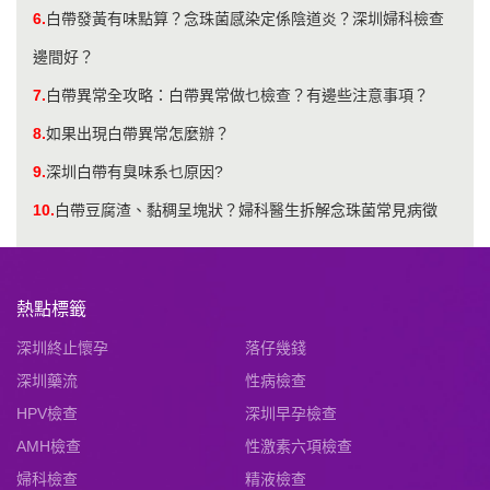
6.
白帶發黃有味點算？念珠菌感染定係陰道炎？深圳婦科檢查
邊間好？
7.
白帶異常全攻略：白帶異常做乜檢查？有邊些注意事項？
8.
如果出現白帶異常怎麼辦？
9.
深圳白帶有臭味系乜原因?
10.
白帶豆腐渣、黏稠呈塊狀？婦科醫生拆解念珠菌常見病徵
熱點標籤
深圳終止懷孕
落仔幾錢
深圳藥流
性病檢查
HPV檢查
深圳早孕檢查
AMH檢查
性激素六項檢查
婦科檢查
精液檢查