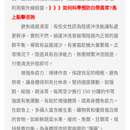
利用紫外線殺菌。
》》》如何科學預防白帶異常?馬
上點擊咨詢
避免過度清潔：有些女性認為陰道沖洗能讓私處
更幹淨，實則不然。過度沖洗會破壞陰道內正常的菌
群平衡，導致有益菌減少，有害菌趁機大量繁殖。正
常情況下，陰道具有自淨能力，無需頻繁沖洗陰道，
只需清洗外陰即可。
增強免疫力：規律作息，保證充足的睡眠，避免
熬夜，讓身體得到充分休息。堅持適度運動，如慢
跑、瑜伽、遊泳等，每周至少進行 150 分鍾的中等
強度有氧運動，有助於增強體質，提高身體免疫力。
在飲食上，多攝入富含維生素、礦物質和優質蛋白質
的食物，如新鮮蔬菜水果、瘦肉、魚類、豆類等，保
持營養均衡，為身體提供抵禦病菌的 “彈藥”。