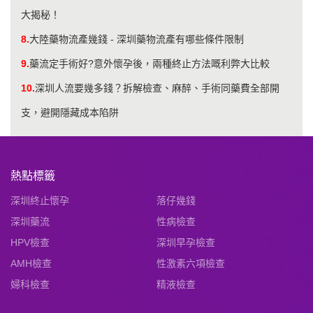
大揭秘！
8.
大陸藥物流產幾錢 - 深圳藥物流產有哪些條件限制
9.
藥流定手術好?意外懷孕後，兩種終止方法嘅利弊大比較
10.
深圳人流要幾多錢？拆解檢查、麻醉、手術同藥費全部開
支，避開隱藏成本陷阱
熱點標籤
深圳終止懷孕
落仔幾錢
深圳藥流
性病檢查
HPV檢查
深圳早孕檢查
AMH檢查
性激素六項檢查
婦科檢查
精液檢查