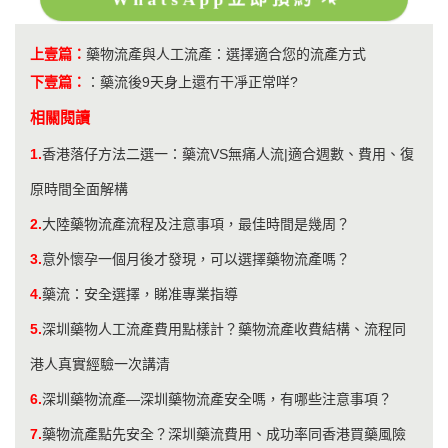
上壹篇：
藥物流產與人工流產：選擇適合您的流產方式
下壹篇：
：
藥流後9天身上還冇干凈正常咩?
相關閱讀
1.
香港落仔方法二選一：藥流VS無痛人流|適合週數、費用、復
原時間全面解構
2.
大陸藥物流產流程及注意事項，最佳時間是幾周？
3.
意外懷孕一個月後才發現，可以選擇藥物流產嗎？
4.
藥流：安全選擇，睇准專業指導
5.
深圳藥物人工流產費用點樣計？藥物流產收費結構、流程同
港人真實經驗一次講清
6.
​深圳藥物流產—深圳藥物流產安全嗎，有哪些注意事項？
7.
藥物流產點先安全？深圳藥流費用、成功率同香港買藥風險