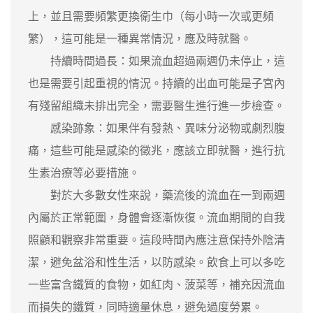
上，並且需要頻繁更換衛生巾（每小時一次或更頻
繁），這可能是一種異常情況，應及時就醫。
持續時間過長：如果流血超過兩週仍未停止，這
也是需要引起重視的情況。持續的出血可能是子宮內
有殘留組織未排出完全，需要醫生進行進一步檢查。
感染跡象：如果伴有發熱、異味分泌物或劇烈腹
痛，這些可能是感染的徵兆，應該立即就醫，進行抗
生素治療等必要措施。
對於大多數女性來說，藥流後的流血在一到兩週
內屬於正常範圍，身體會逐漸恢復。流血期間的自我
照顧和觀察非常重要。這段時間內應注意保持外陰清
潔，避免盆浴和性生活，以防感染。飲食上可以多吃
一些富含鐵質的食物，如紅肉、菠菜等，補充因流血
而損失的鐵質，同時適量休息，避免過度勞累。