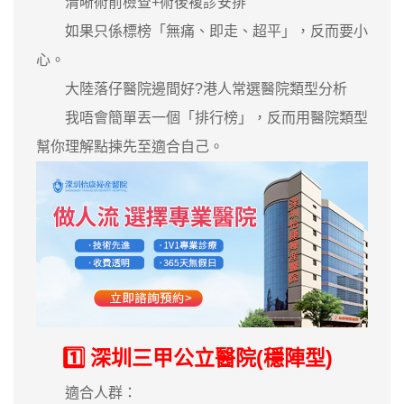
清晰術前檢查+術後複診安排
如果只係標榜「無痛、即走、超平」，反而要小
心。
大陸落仔醫院邊間好?港人常選醫院類型分析
我唔會簡單丟一個「排行榜」，反而用醫院類型
幫你理解點揀先至適合自己。
1️⃣ 深圳三甲公立醫院(穩陣型)
適合人群：