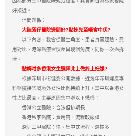
因為部分三甲醫院嘅規范程度，其實同香港私家醫院
好接近。
但問題係：
大陸落仔醫院邊間好?點揀先至唔會中伏?
以下內容，我會從醫生角度、患者真實經驗、費
用對比、港深醫療習慣差異幾個角度，同你一次過拆
清。
點解咁多香港女生選擇北上做終止妊娠?
根據深圳市衛健委公開數據，近幾年深圳婦產專
科醫院接診嘅境外女性比例持續上升，當中以香港女
性占比最高，主要原因集中喺以下幾樣：
香港公立醫院：合法但排期長
香港私家醫院：費用高，流程較嚴謹
深圳三甲醫院：快、集中式流程、選擇多