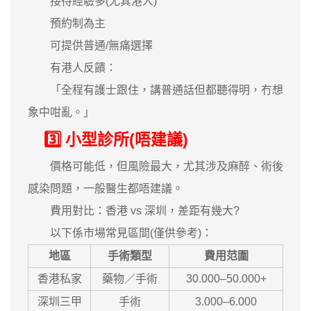
接待經驗多(尤其港人)
預約制為主
可提供普通/無痛選擇
有港人反饋：
「全程有護士跟住，講普通話但都聽得明，冇想
象中咁亂。」
3️⃣ 小型診所(唔建議)
價格可能低，但風險最大，尤其涉及麻醉、術後
感染問題，一般醫生都唔建議。
費用對比：香港 vs 深圳，差距有幾大?
以下係市場常見區間(僅供參考)：
地區
手術類型
費用范圍
香港私家
藥物／手術
30.000–50.000+
深圳三甲
手術
3.000–6.000