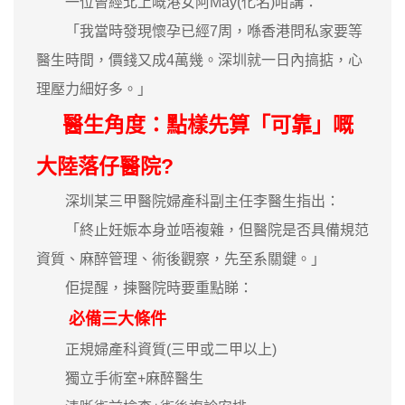
一位曾經北上嘅港女阿May(化名)咁講：
「我當時發現懷孕已經7周，喺香港問私家要等
醫生時間，價錢又成4萬幾。深圳就一日內搞掂，心
理壓力細好多。」
醫生角度：點樣先算「可靠」嘅
大陸落仔醫院?
深圳某三甲醫院婦產科副主任李醫生指出：
「終止妊娠本身並唔複雜，但醫院是否具備規范
資質、麻醉管理、術後觀察，先至系關鍵。」
佢提醒，揀醫院時要重點睇：
必備三大條件
正規婦產科資質(三甲或二甲以上)
獨立手術室+麻醉醫生