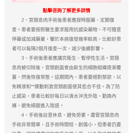
點擊咨詢
了解更多詳情
2、宮頸息肉手術後患者應按時服藥、定期復
查。患者要按照醫生要求服用抗感染藥物，不可隨意
停藥或加減藥量，鑒於本病復發幾率較高，比較好患
者可以每隔2個月復查一次，減少後續影響。
3、手術後患者應講究衛生、暫停性生活。宮頸
息肉被切除後，宮頸創面會由新生的細胞組織逐漸覆
蓋，然後恢復常態。這期間內，患者要絕對禁欲，以
免精液和**運動刺激宮頸創面使其愈合不佳。為了防
止感染，患者比較好每日以清水沖洗外陰，勤換內
褲，避免細菌進入陰道。
4、手術後註意休息、避免勞累。盡管宮頸息肉
手術非常簡單，且手術時間短、創傷小，但患者仍要