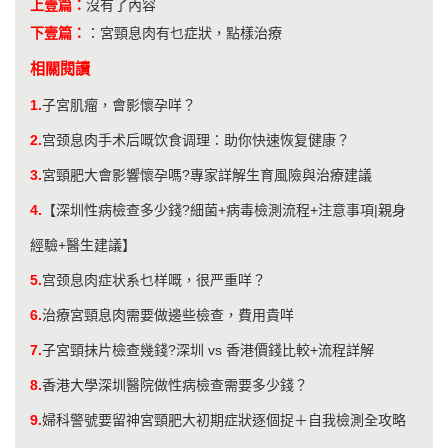
上壹篇：
沒有了內容
下壹篇：
：
宮頸息肉有乜症狀，點樣治療
相關閱讀
1.
子宮肌瘤，會影懷孕咩？
2.
宫颈息肉手术后嘅饮食调理：助你快速恢复健康？
3.
宮頸肥大會影響懷孕嗎?專家詳解生育風險與治療建議
4.
【深圳性病檢查多少錢?細菌+病毒檢測流程+注意事項|親身
經驗+醫生建議】
5.
宫颈息肉症状系乜样嘅，很严重咩？
6.
治療宮頸息肉需要做邊些檢查，費用貴咩
7.
子宮頸抹片檢查幾錢?深圳 vs 香港價錢比較+流程詳解
8.
香港大學深圳醫院做性病檢查需要多少錢？
9.
婦科警號要留神宮頸肥大初期症狀逐個捉＋自我檢測全攻略