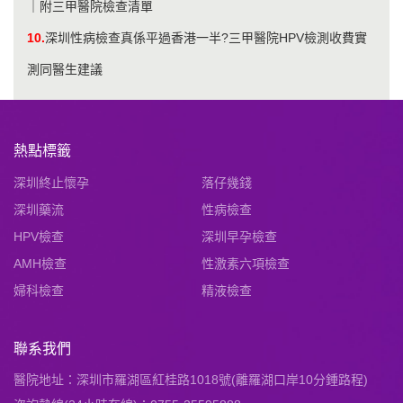
｜附三甲醫院檢查清單
10.
深圳性病檢查真係平過香港一半?三甲醫院HPV檢測收費實
測同醫生建議
熱點標籤
深圳終止懷孕
落仔幾錢
深圳藥流
性病檢查
HPV檢查
深圳早孕檢查
AMH檢查
性激素六項檢查
婦科檢查
精液檢查
聯系我們
醫院地址：深圳市羅湖區紅桂路1018號(離羅湖口岸10分鍾路程)