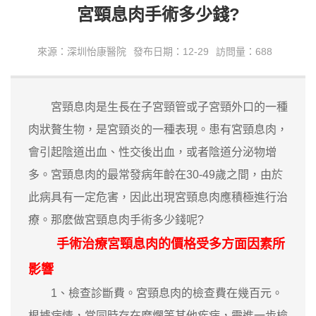
宮頸息肉手術多少錢?
來源：深圳怡康醫院
發布日期：12-29
訪問量：688
宮頸息肉是生長在子宮頸管或子宮頸外口的一種
肉狀贅生物，是宮頸炎的一種表現。患有宮頸息肉，
會引起陰道出血、性交後出血，或者陰道分泌物增
多。宮頸息肉的最常發病年齡在30-49歲之間，由於
此病具有一定危害，因此出現宮頸息肉應積極進行治
療。那麽做宮頸息肉手術多少錢呢?
手術治療宮頸息肉的價格受多方面因素所
影響
1、檢查診斷費。宮頸息肉的檢查費在幾百元。
根據病情，當同時存在糜爛等其他疾病，需進一步檢