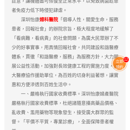
註意，讓機體盡可恢復至正常水平，以免致病菌趁患
者免疫力低下時侵犯肆虐。
深圳怡康
婦科醫院
「倡導人性，關愛生命，服務
患者，回報社會」的辦院宗旨，極大程度地緩解了
「看病難，看病貴」的社會問題，為廣大民眾辦了不
少的好事實事，用真情回報社會，共同建設和諧醫療
體系，貫徹「和諧醫療，服務」為服務方針，大力開
11
立即
展公益性活動，加強對長效健康工程的實施力度，擴
預約
大醫療協作援助單位，為百姓的切身利益著想，讓實
惠和方便滲透到百姓生活中。
一、嚴格執行國家收費標準。深圳怡康婦產醫院
嚴格執行國家收費標準，杜絕諸隨意擡高藥品價格、
亂收費、濫用藥物等現象發生，接受廣大群眾的監
督。「平價不平質，專業診療」，全面保障患者權