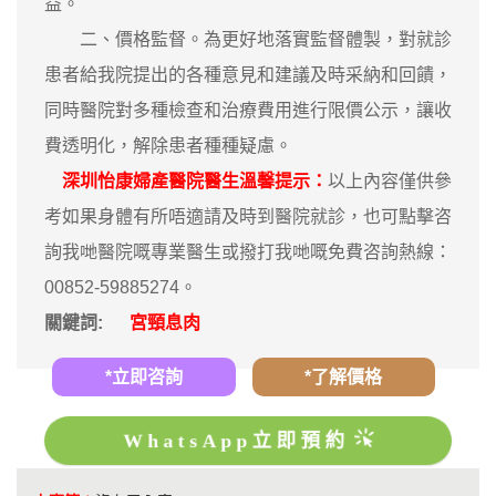
益。
二、價格監督。為更好地落實監督體製，對就診
患者給我院提出的各種意見和建議及時采納和回饋，
同時醫院對多種檢查和治療費用進行限價公示，讓收
費透明化，解除患者種種疑慮。
深圳怡康婦產醫院醫生溫馨提示：
以上內容僅供參
考如果身體有所唔適請及時到醫院就診，也可點擊咨
詢我哋醫院嘅專業醫生或撥打我哋嘅免費咨詢熱線：
00852-59885274。
關鍵詞:
宮頸息肉
*立即咨詢
*了解價格
WhatsApp立即預約