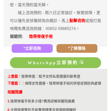
密，當天預約當天睇。
‎線上咨詢預約 · ‎周六日正常接診，無需排隊，更
可以優先安排醫師為你親診，馬上
點擊咨詢
或撥打我
哋嘅免費咨詢熱線：00852-59885274。
關鍵詞:
陰蒂修復手術
*立即咨詢
*了解價格
WhatsApp立即預約
上壹篇：
陰蒂修復：賦予女性私密健康的新希望
下壹篇：
：
保障女性健康，陰蒂修復手術的併發症預防與處理
相關閱讀
1.
陰蒂修複手術多少錢?費用詳解與醫院推薦
2.
大陸陰蒂整形手術費用標準及恢復時間解析