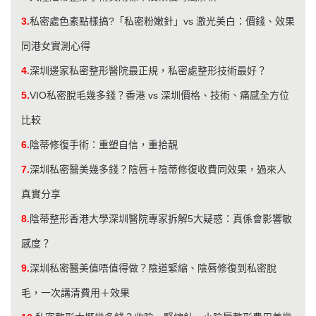
3.
私密處色素點樣搞?「私密粉嫩針」vs 激光美白：價錢、效果
同港女實測心得
4.
​深圳邊家私密整形醫院最正規，私密處整形技術最好？
5.
VIO私密脫毛幾多錢？香港 vs 深圳價格、技術、痛感全方位
比較
6.
陰蒂修復手術：重塑自信，重拾靚
7.
深圳私密醫美幾多錢？陰唇＋陰蒂修復收費同效果，過來人
真實分享
8.
陰蒂整形香港大學深圳醫院專家拆解5大疑惑：真係會影響敏
感度？
9.
深圳私密醫美值唔值得做？陰道緊縮、陰唇修復到私密脫
毛，一次講清費用＋效果