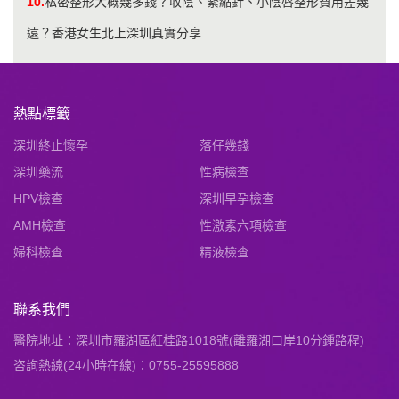
10.
私密整形大概幾多錢？收陰、緊縮針、小陰唇整形費用差幾
遠？香港女生北上深圳真實分享
熱點標籤
深圳終止懷孕
落仔幾錢
深圳藥流
性病檢查
HPV檢查
深圳早孕檢查
AMH檢查
性激素六項檢查
婦科檢查
精液檢查
聯系我們
醫院地址：深圳市羅湖區紅桂路1018號(離羅湖口岸10分鍾路程)
咨詢熱線(24小時在線)：0755-25595888