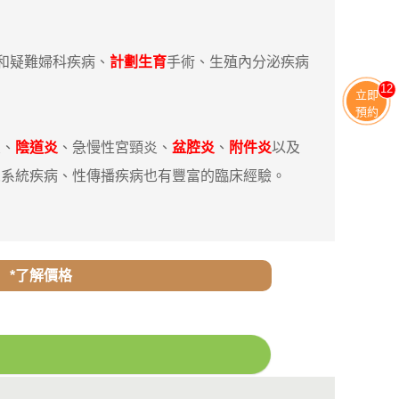
見和疑難婦科疾病、
計劃生育
手術、生殖內分泌疾病
11
立即
預約
炎、
陰道炎
、急慢性宮頸炎、
盆腔炎
、
附件炎
以及
尿系統疾病、性傳播疾病也有豐富的臨床經驗。
*了解價格