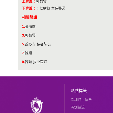
上壹篇：
郭菊雲
下壹篇：
：
侯欽賢 主任醫師
相關閱讀
1.
張海群
3.
郭菊雲
5.
餘冬青 私密院長
7.
陳煜
9.
陳琳 执业医师
熱點標籤
深圳終止懷孕
深圳藥流