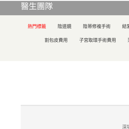
醫生團隊
熱門標籤
陰道鏡
陰蒂修複手術
結
割包皮費用
子宮取環手術費用
深