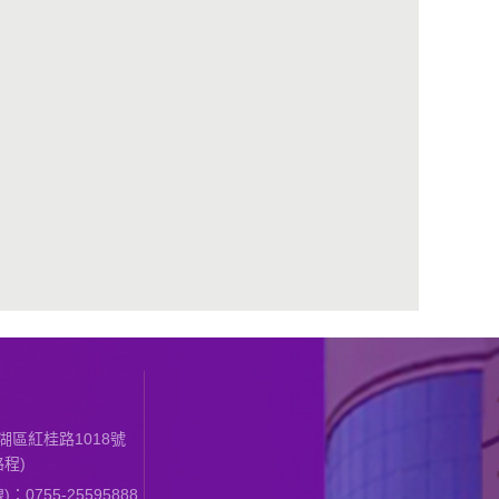
區紅桂路1018號
程)
0755-25595888