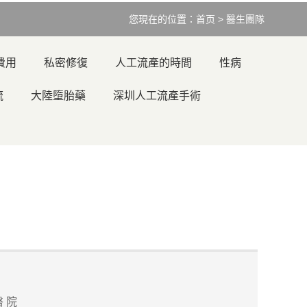
您現在的位置：
首页
>
醫生團隊
費用
私密修復
人工流產的時間
性病
流
大陸墮胎藥
深圳人工流產手術
 院