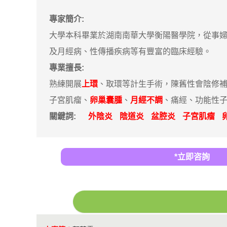
專家簡介:
大學本科畢業於湖南南華大學衡陽醫學院，從事婦
及月經病、性傳播疾病等有豐富的臨床經驗。
專業擅長:
熟練開展
上環
、取環等計生手術，陳舊性會陰修
子宮肌瘤、
卵巢囊腫
、
月經不調
、痛經、功能性
關鍵詞:
外陰炎
陰道炎
盆腔炎
子宮肌瘤
*立即咨詢