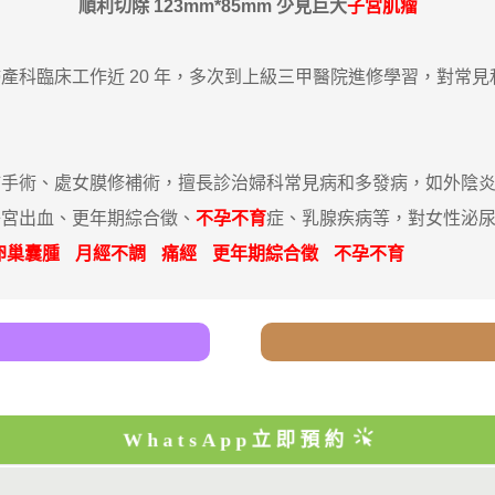
順利切除 123mm*85mm 少見巨大
子宮肌瘤
產科臨床工作近 20 年，多次到上級三甲醫院進修學習，對常
補手術、處女膜修補術，擅長診治婦科常見病和多發病，如外陰
子宮出血、更年期綜合徵、
不孕不育
症、乳腺疾病等，對女性泌
卵巢囊腫
月經不調
痛經
更年期綜合徵
不孕不育
WhatsApp立即預約