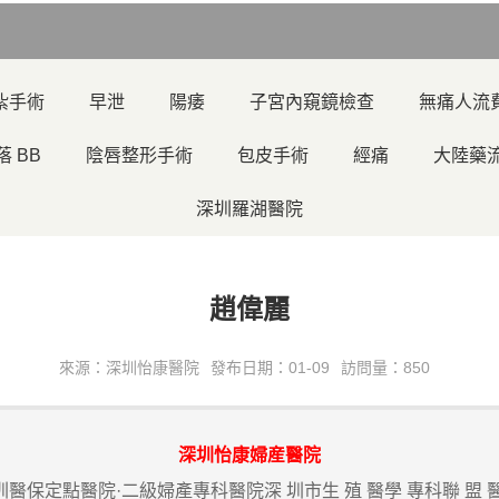
紮手術
早泄
陽痿
子宮內窺鏡檢查
無痛人流
落 BB
陰唇整形手術
包皮手術
經痛
大陸藥
深圳羅湖醫院
趙偉麗
來源：深圳怡康醫院
發布日期：01-09
訪問量：850
深圳怡康婦産醫院
圳醫保定點醫院·二級婦產專科醫院深 圳市生 殖 醫學 專科聯 盟 醫