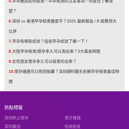
5.
早孕應該如何檢測，早孕檢測的注意事項，你是否了解清
楚？
6.
​深圳 vs 香港早孕檢查邊度平？2025 最新驗血 / B 超費用大
比拼
7.
早孕有哪些症狀？這些早孕症狀了解一下！
8.
大陸早孕檢查|懷孕多久可以測出來？3大黃金時間
9.
女性朋友懷孕多久可以檢查的出來？
10.
懷孕幾週可以照到胎囊？深圳婦科醫生拆解早孕檢查最佳時
間
熱點標籤
深圳終止懷孕
落仔幾錢
深圳藥流
性病檢查