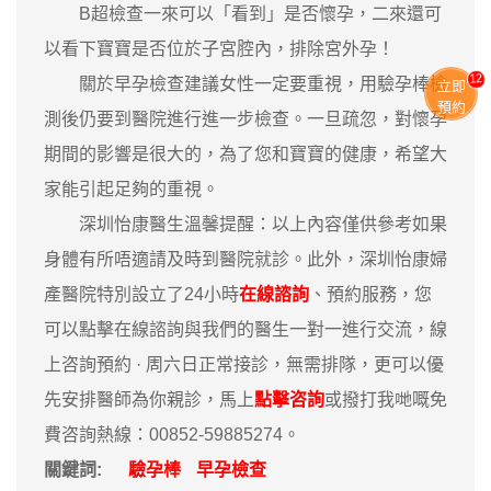
B超檢查一來可以「看到」是否懷孕，二來還可
以看下寶寶是否位於子宮腔內，排除宮外孕！
13
關於早孕檢查建議女性一定要重視，用驗孕棒檢
立即
預約
測後仍要到醫院進行進一步檢查。一旦疏忽，對懷孕
期間的影響是很大的，為了您和寶寶的健康，希望大
家能引起足夠的重視。
深圳怡康醫生溫馨提醒：以上內容僅供參考如果
身體有所唔適請及時到醫院就診。此外，深圳怡康婦
產醫院特別設立了24小時
在線諮詢
、預約服務，您
可以點擊在線諮詢與我們的醫生一對一進行交流，線
上咨詢預約 · ‎周六日正常接診，無需排隊，更可以優
先安排醫師為你親診，馬上
點擊咨詢
或撥打我哋嘅免
費咨詢熱線：00852-59885274。
關鍵詞:
驗孕棒
早孕檢查