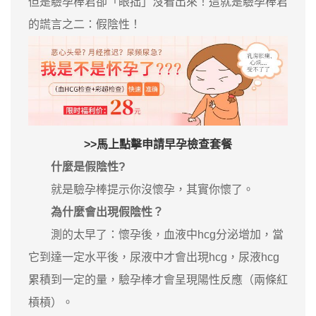
但是驗孕棒君卻「眼拙」沒看出來！這就是驗孕棒君
的謊言之二：假陰性！
>>馬上點擊申請早孕檢查套餐
什麼是假陰性?
就是驗孕棒提示你沒懷孕，其實你懷了。
為什麼會出現假陰性？
測的太早了：懷孕後，血液中hcg分泌增加，當
它到達一定水平後，尿液中才會出現hcg，尿液hcg
累積到一定的量，驗孕棒才會呈現陽性反應（兩條紅
槓槓）。