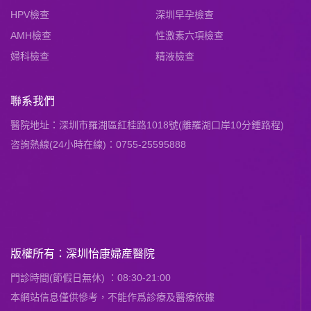
HPV檢查
深圳早孕檢查
AMH檢查
性激素六項檢查
婦科檢查
精液檢查
聯系我們
醫院地址：深圳市羅湖區紅桂路1018號(離羅湖口岸10分鍾路程)
咨詢熱線(24小時在線)：0755-25595888
版權所有：深圳怡康婦産醫院
門診時間(節假日無休) ：08:30-21:00
本網站信息僅供慘考，不能作爲診療及醫療依據