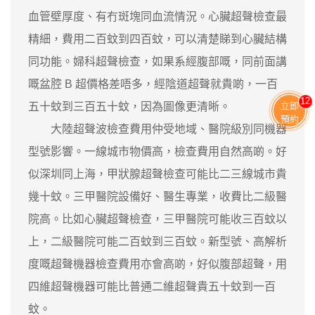
血管壁厚度、有冇斑塊同血流情況。心臟超聲檢查最
精細，費用二百蚊到四百蚊，可以清楚睇到心臟結構
同功能。婦科超聲檢查，如果系經腹部嘅，同前面講
嘅盆腔 B 超價格差唔多，經陰道超聲就貴啲，一百
11
立即
五十蚊到三百五十蚊，因為圖像更清晰。
預約
大陸超聲波檢查費用仲受地域、醫院級別同機器
型號影響。一線城市物價高，檢查費用自然高啲。好
似深圳同上海，甲狀腺超聲檢查可能比二三線城市貴
幾十蚊。三甲醫院設備好、醫生專業，收費比二級醫
院高。比如心臟超聲檢查，三甲醫院可能收三百蚊以
上，二級醫院可能二百蚊到三百蚊。新型號、高解析
度嘅超聲機器檢查費用亦會高啲，好似腹部超聲，用
四維超聲機器可能比普通二維超聲貴五十蚊到一百
蚊。