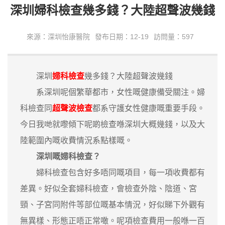
深圳婦科檢查幾多錢？大陸超聲波幾錢
來源：深圳怡康醫院
發布日期：12-19
訪問量：597
深圳
婦科檢查
幾多錢？大陸超聲波幾錢
系深圳呢個繁華都市，女性嘅健康備受關注。婦
科檢查同
超聲波檢查
都系守護女性健康嘅重要手段。
今日我哋就嚟傾下呢啲檢查喺深圳大概幾錢，以及大
陸範圍內嘅收費情況系點樣嘅。
深圳嘅婦科檢查？
婦科檢查包含好多唔同嘅項目，每一項收費都有
差異。好似全套婦科檢查，會檢查外陰、陰道、宮
頸、子宮同附件等部位嘅基本情況，好似睇下外觀有
無異樣、形態正唔正常噉。呢項檢查費用一般喺一百