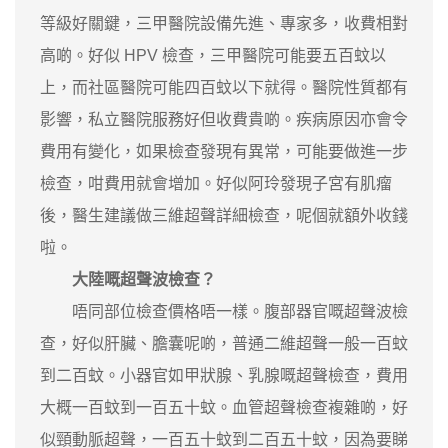
等級好關鍵，三甲醫院設備先進、專家多，收費相對
高啲。好似 HPV 檢查，三甲醫院可能要五百蚊以
上，而社區醫院可能四百蚊以下就得。醫院性質都有
影響，私立醫院服務好但收費貴啲。疾病原因亦會令
費用有變化，如果檢查發現有異常，可能要做進一步
檢查，咁費用就會增加。好似阿玲發現子宮有肌瘤
後，醫生建議做三維超聲詳細檢查，呢個就額外收錢
啦。
大陸嘅超聲波檢查？
唔同部位檢查價格唔一樣。腹部器官嘅超聲波檢
查，好似肝臟、膽囊呢啲，普通二維超聲一般一百蚊
到二百蚊。小器官如甲狀腺、乳腺嘅超聲檢查，費用
大概一百蚊到一百五十蚊。血管超聲檢查複雜啲，好
似頸動脈超聲，一百五十蚊到二百五十蚊，因為要睇