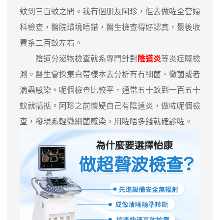
蚊到三百蚊之間。我有個朋友阿珍，佢去做咗全套婦
科檢查，醫院環境唔錯，醫生檢查得好認真，最後收
費系二百蚊左右。
陰道分泌物檢查就系專門針對
陰道炎
等炎症嘅檢
測。醫生會採集白帶樣本去分析有冇細菌、黴菌或者
滴蟲感染。呢個檢查比較平，通常五十蚊到一百五十
蚊就搞掂。阿珍之前懷疑自己有陰道炎，做咗呢個檢
查，發現系輕微細菌感染，用咗唔多錢就確診咗。