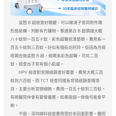
盆腔 B 超檢查好關鍵，可以睇清子宮同附件嘅
形態結構，判斷有冇腫物。普通黑白 B 超價錢大概
八十蚊到一百五十蚊，彩色超聲就清楚啲，費用系一
百五十蚊到三百蚊。好似有個街坊阿玲，佢因為月經
唔調去做盆腔 B 超，做嘅系彩色超聲，花咗二百
蚊，檢查出子宮有個小肌瘤。
HPV 檢查對宮頸癌篩查好重要，費用大概三百
蚊到六百蚊。而 TCT 檢查同樣系宮頸癌篩查嘅項
目，主要分析宮頸細胞，費用一百五十蚊到三百蚊。
有啲醫院仲會有套餐優惠，如果兩個一齊做可能會平
啲。
不過，深圳婦科檢查費用受好多因素影響。醫院