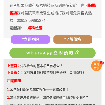
參考如果身體有所唔適請及時到醫院就診，也可
點擊
咨詢
我哋醫院嘅專業醫生或撥打我哋嘅免費咨詢熱
線：00852-59885274。
關鍵詞:
婦科檢查
*立即咨詢
*了解價格
WhatsApp立即預約
12
立即
上壹篇：
婦科檢查的基本項目有哪些？
預約
下壹篇：
：
深圳羅湖婦科檢查項目有邊些，費用貴咩?
相關閱讀
1.
常見婦科疾病及預防措施——女性必看！
2.
婦科超聲波價錢揭秘：如何選擇最適合您的醫療服務？