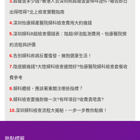
3.
超聲波多少錢?香港人去深圳照超聲波要帶咩證件?報告即日
出得唔得?北上檢查實戰指南
4.
深圳怡康婦產醫院婦科檢查費用大約幾錢
5.
​深圳婦科B超檢查價錢表：陰超/卵泡監測費用、怡康醫院預
約流程與評價
6.
告別婦科疾病反覆復發，擁抱健康生活！
7.
陰道鏡幾錢?大陸婦科檢查邊間好?怡康醫院婦科檢查套餐收
費參考
8.
婦科體檢，應該著重關注哪些指標？
9.
婦科檢查要幾耐做一次?有咩項目?收費貴唔貴?
10.
深圳婦科檢查流程大揭秘，一步一步教你點做！
熱點標籤