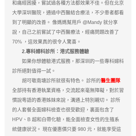
和痛經困擾，嘗試過各種方法都效果不佳。但在北京
大學深圳醫院，通過中西醫結合療法，不少患者都看
到了明顯的改善。 像媽媽幫用戶 @Mandy 就分享
說，自己之前嘗試了中西醫療法，經痛問題改善了
70% ，這效果真的很令人驚喜。
2.專科婦科診所：港式服務體驗
如果你想體驗港式服務，那深圳的一些專科婦科
診所絕對值得一試。
胡可敬南塘診所就很有特色。 診所的
醫生團隊
全部持有香港執業資格，交流起來毫無障礙，對於習
慣說粵語的香港姊妹來說，溝通上特別親切。 診所
的人套餐全面婦科檢查也很受歡迎，裏面包含了
HPV、B 超和白帶化驗，能全面檢查女性的生殖系
統健康狀況。 現在優惠價只要 980 元，就能享受這