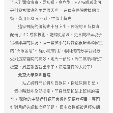
了人乳頭瘤病毒，要知道，高危型 HPV 持續感染可
是引發宮頸癌的主要原因呢。 在這家醫院做這個套
餐，費用 800 元不到，性價比超高。
這家醫院的優勢也十分突出，醫院的 B 超檢查
配備了 4D 成像技術，能夠更清晰、更直觀地呈現子
宮和卵巢的狀況，連一些微小的病變都很難逃過醫生
的 “火眼金睛”。 從小紅書用戶 @阿嬌的分享就能感
受到這家醫院的高效，她周一預約，周三就順利做了
檢查，周五報告就出來了，這速度真的太贊了!
北京大學深圳醫院
一站式婦科門診特別受歡迎，從驗尿到 B 超，
一個小時就能全部搞定，簡直就是忙碌上班族的福
音。 醫院的中醫婦科調理套餐也是招牌項目，專門
針對月經失調和痛經問題。 很多女性都被月經失調