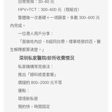
白帶常規：30–60 元
HPV+TCT：300–600 元（視組合）
整體做一次基礎＋一項篩查，多數 300–600 元
內完成。
一位港人用戶分享：
「我做咗內診、B超同白帶，埋單唔使四百，醫
生解釋都算清楚。」
深圳私家醫院/診所收費情況
私家機構常見做法：
推出「婦科檢查套餐」
價錢約 800–2000 元不等
優點：
環境較私密
預約快，時間固定