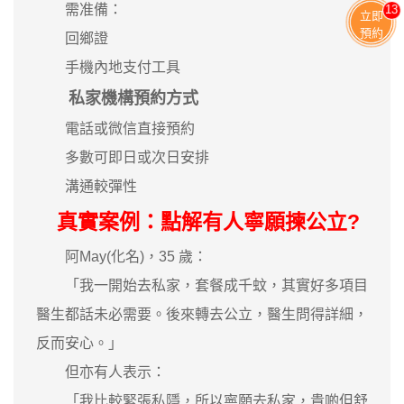
需准備：
13
立即
預約
回鄉證
手機內地支付工具
私家機構預約方式
電話或微信直接預約
多數可即日或次日安排
溝通較彈性
真實案例：點解有人寧願揀公立?
阿May(化名)，35 歲：
「我一開始去私家，套餐成千蚊，其實好多項目
醫生都話未必需要。後來轉去公立，醫生問得詳細，
反而安心。」
但亦有人表示：
「我比較緊張私隱，所以寧願去私家，貴啲但舒