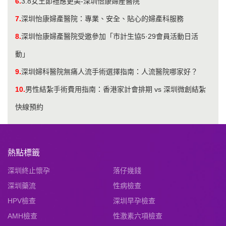
6.
3.8女王節禮應更美-深圳怡康婦産醫院
7.
深圳怡康婦產醫院：專業、安全、貼心的婦產科服務
8.
深圳怡康婦產醫院受邀參加「市計生協5·29會員活動日活
動」
9.
​深圳婦科醫院無痛人流手術選擇指南：人流醫院哪家好？
10.
男性結紮手術費用指南：香港家計會排期 vs 深圳微創結紮
快線預約
熱點標籤
深圳終止懷孕
落仔幾錢
深圳藥流
性病檢查
HPV檢查
深圳早孕檢查
AMH檢查
性激素六項檢查