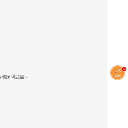
11
立即
預約
並能順利就醫。