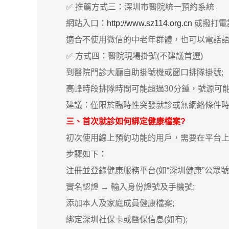
✅ 推薦方式三：深圳市醫院統一預約系統
網站入口：
http://www.sz114.org.cn
或撥打電話
適合不使用微信的中老年群體，也可以電話語
✅ 方式四：醫院現場掛號(不建議首選)
到醫院門診大廳自助掛號機或窗口排隊掛號;
高峰時段排隊時間可能超過30分鍾，號源可能
建議：僅限於臨時性突發就診或無網絡條件時
三、首次就診如何綁定健康檔案?
初次使用線上預約功能的用戶，需要在平台上完
步驟如下：
注冊並登錄健康服務平台(如“深圳健康”公眾號)
實名認證 → 輸入身份證號及手機號;
添加本人及家庭成員健康檔案;
綁定深圳社保卡或醫保信息(如有);