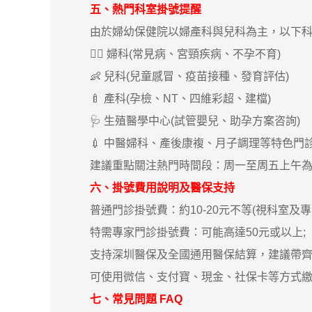
五、熱門科室掛號提醒
由於婦幼保健院以婦產科與兒科為主，以下科
👩‍⚕ 婦科(常見病、宮頸疾病、不孕不育)
👶 兒科(兒童感冒、疫苗接種、發育評估)
🍼 產科(孕檢、NT、四維彩超、建檔)
🩺 生殖醫學中心(試管嬰兒、助孕方案咨詢)
💉 中醫婦科、產後康複、月子調理等特色門
建議重點關注熱門時間段：周一至周五上午為
六、掛號費用說明及醫保支持
普通門診掛號費：約10-20元不等(視科室及專家
特需專家門診掛號費：可能高達50元或以上;
支持深圳醫保及全國通用醫保結算，建議帶齊
可使用微信、支付寶、現金、社保卡等方式繳
七、常見問題 FAQ