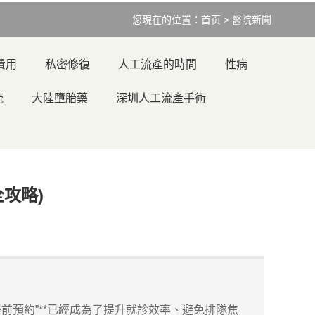
您現在的位置：
首页
>
醫院新聞
費用
私密修復
人工流產的時間
性病
流
大陸墮胎藥
深圳人工流產手術
攻略)
預約”**已經成為了提升就診效率、避免排隊焦