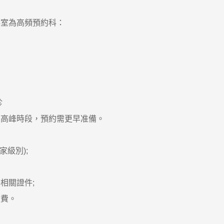
室為高頻預約科：
診
高峰時段，預約需更早准備。
級別);
相關證件;
費。