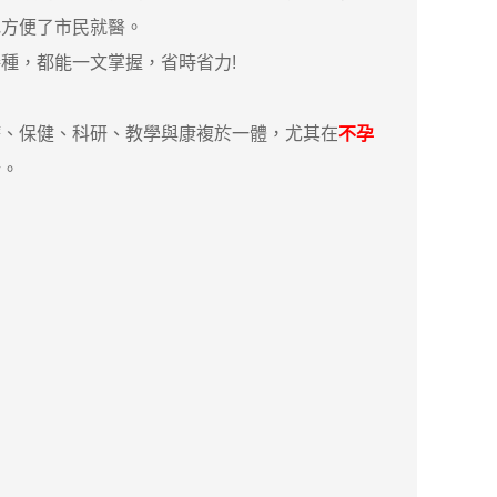
地方便了市民就醫。
種，都能一文掌握，省時省力!
、保健、科研、教學與康複於一體，尤其在
不孕
所。