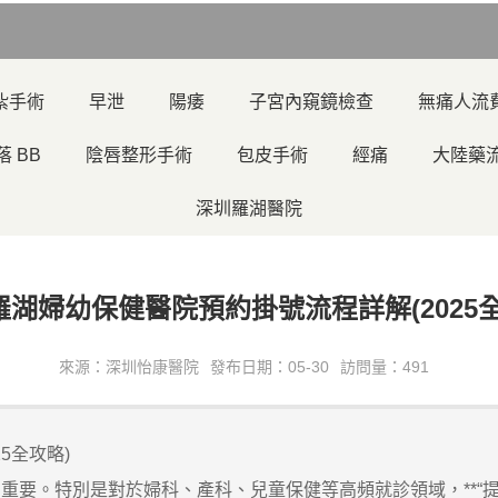
紮手術
早泄
陽痿
子宮內窺鏡檢查
無痛人流
落 BB
陰唇整形手術
包皮手術
經痛
大陸藥
深圳羅湖醫院
羅湖婦幼保健醫院預約掛號流程詳解(2025全
來源：深圳怡康醫院
發布日期：05-30
訪問量：491
5全攻略)
。特別是對於婦科、產科、兒童保健等高頻就診領域，**“提前