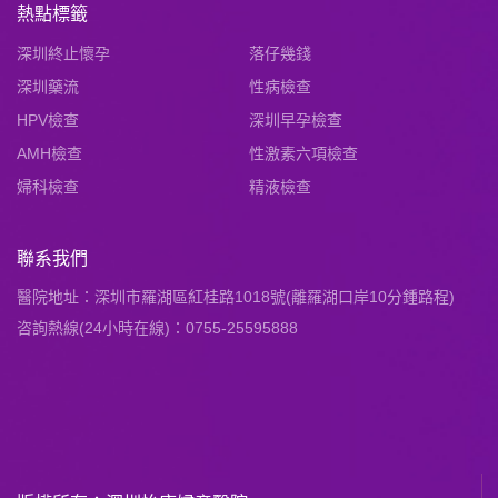
熱點標籤
深圳終止懷孕
落仔幾錢
深圳藥流
性病檢查
HPV檢查
深圳早孕檢查
AMH檢查
性激素六項檢查
婦科檢查
精液檢查
聯系我們
醫院地址：深圳市羅湖區紅桂路1018號(離羅湖口岸10分鍾路程)
咨詢熱線(24小時在線)：0755-25595888