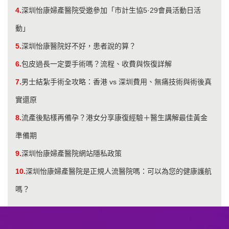
4.
深圳怡康婦產醫院受邀參加「市計生協5·29會員活動日活
動」
5.
深圳怡康醫院好不好，患者說的算？
6.
包皮過長一定要手術嗎？流程、收費與恢復詳解
7.
男士結紮手術全攻略：香港 vs 深圳費用、無痛技術與術後真
實還原
8.
流產後點樣再備孕？港女分享康復經驗＋醫生講解最佳黃金
準備期
9.
深圳怡康婦產醫院網站隱私政策
10.
深圳怡康婦產醫院是正規人流醫院嗎：可以為您的健康護航
嗎？