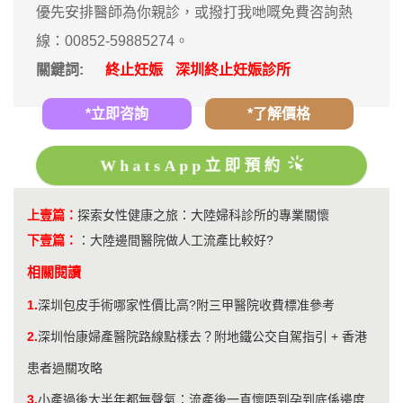
優先安排醫師為你親診，或撥打我哋嘅免費咨詢熱
線：00852-59885274。
關鍵詞:
終止妊娠
深圳終止妊娠診所
*立即咨詢
*了解價格
WhatsApp立即預約
上壹篇：
探索女性健康之旅：大陸婦科診所的專業關懷
下壹篇：
：
大陸邊間醫院做人工流產比較好?
相關閱讀
1.
深圳包皮手術哪家性價比高?附三甲醫院收費標准參考
2.
深圳怡康婦產醫院路線點樣去？附地鐵公交自駕指引 + 香港
患者過關攻略
3.
小產過後大半年都無聲氣：流產後一直懷唔到孕到底係邊度