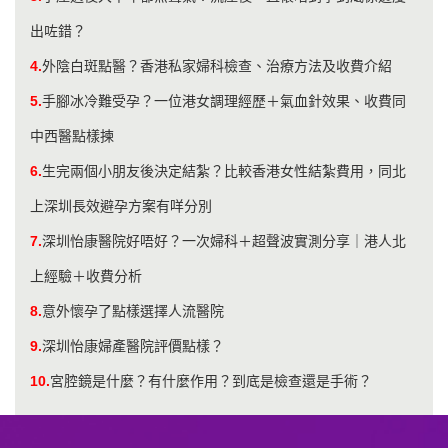
出咗錯？
4.
外陰白斑點醫？香港私家婦科檢查、治療方法及收費介紹
5.
手腳冰冷難受孕？一位港女調理經歷＋氣血針效果、收費同
中西醫點樣揀
6.
生完兩個小朋友後決定結紮？比較香港女性結紮費用，同北
上深圳長效避孕方案有咩分別
7.
深圳怡康醫院好唔好？一次婦科＋超聲波實測分享｜港人北
上經驗＋收費分析
8.
意外懷孕了點樣選擇人流醫院
9.
深圳怡康婦產醫院評價點樣？
10.
宮腔鏡是什麼？有什麼作用？到底是檢查還是手術？