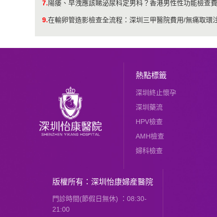
7.
陽痿、早洩應該睇泌尿科定男科？香港男性性功能檢查費用
9.
在輸卵管造影檢查全流程：深圳三甲醫院費用/無痛取環
熱點標籤
深圳終止懷孕
深圳藥流
HPV檢查
AMH檢查
婦科檢查
版權所有：深圳怡康婦産醫院
門診時間(節假日無休) ：08:30-
21:00