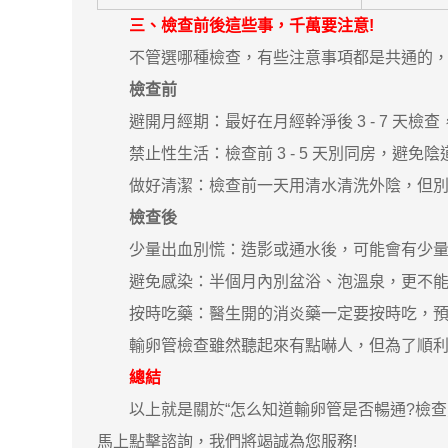
三、檢查前後這些事，千萬要注意!
不管選哪種檢查，有些注意事項都是共通的，
檢查前
避開月經期：最好在月經幹淨後 3 - 7 天檢
禁止性生活：檢查前 3 - 5 天別同房，避免
做好清潔：檢查前一天用清水清洗外陰，但別
檢查後
少量出血別慌：造影或通水後，可能會有少量陰道
避免感染：半個月內別盆浴、泡溫泉，更不能
按時吃藥：醫生開的消炎藥一定要按時吃，預
輸卵管檢查雖然聽起來有點嚇人，但為了順利
總結
以上就是關於“怎么知道輸卵管是否暢通?檢查方
馬上點擊諮詢，我們將竭誠為您服務!