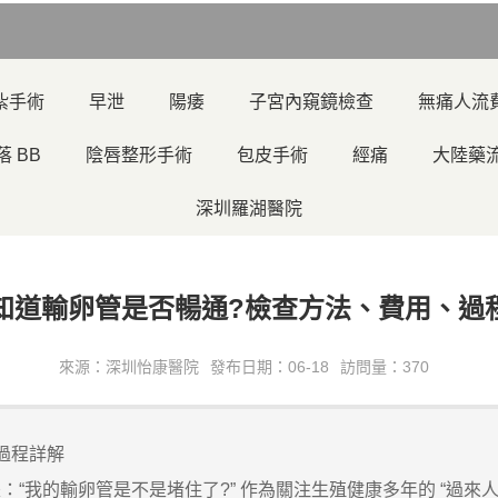
紮手術
早泄
陽痿
子宮內窺鏡檢查
無痛人流
落 BB
陰唇整形手術
包皮手術
經痛
大陸藥
深圳羅湖醫院
知道輸卵管是否暢通?檢查方法、費用、過
來源：深圳怡康醫院
發布日期：06-18
訪問量：370
過程詳解
的輸卵管是不是堵住了?” 作為關注生殖健康多年的 “過來人