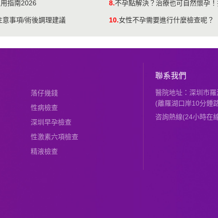
指南2026
8.
不孕點解決？治療也可自然懷孕！
注意事項/術後調理建議
10.
女性不孕需要進行什麼檢查呢？
聯系我們
醫院地址：深圳市羅湖
落仔幾錢
(離羅湖口岸10分鍾路
性病檢查
咨詢熱線(24小時在線)：
深圳早孕檢查
性激素六項檢查
精液檢查