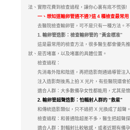
法、實際花費到檢查過程，讓你心裏有底不慌張!
一、想知道輸卵管通不通?這 4 種檢查最常用
去醫院檢查輸卵管，可不是只有一種方法。不同
1. 輸卵管造影：檢查輸卵管的 “黃金標准”
這是最常用的檢查方法，很多醫生都會優先推薦。
狀、是否堵塞，以及堵塞的具體位置。
檢查過程：
先消毒外陰和陰道，再把造影劑通過導管注入子
注入造影劑後馬上拍 X 光片，有些醫院還會
適合人群：大多數備孕女性都能用，尤其是懷
2. 輸卵管超聲造影：怕輻射人群的 “救星”
和傳統造影類似，只不過把 X 光換成了超聲
檢查過程：和普通陰超差不多，醫生把超聲探頭
適合人群：對輻射比較敏感，或者近期有備孕打