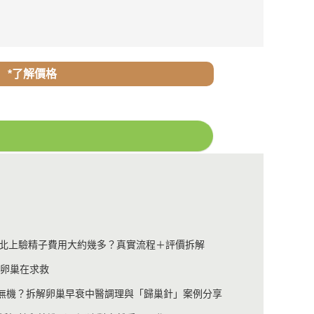
*了解價格
北上驗精子費用大約幾多？真實流程＋評價拆解
是卵巢在求救
仲有無機？拆解卵巢早衰中醫調理與「歸巢針」案例分享