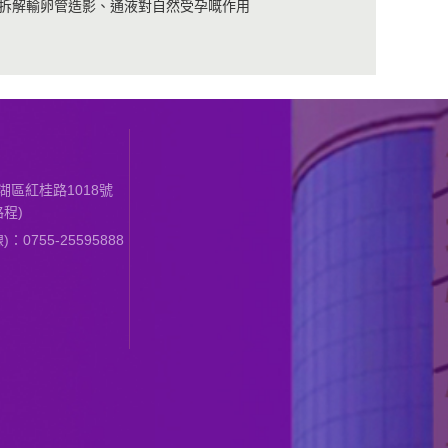
拆解輸卵管造影、通液對自然受孕嘅作用
區紅桂路1018號
程)
0755-25595888