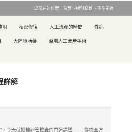
您現在的位置：
首页
>
婦科疑難
>
不孕不育
費用
私密修復
人工流產的時間
性病
流
大陸墮胎藥
深圳人工流產手術
程詳解
”，今天就把輸卵管檢查的門道講透 —— 從檢查方