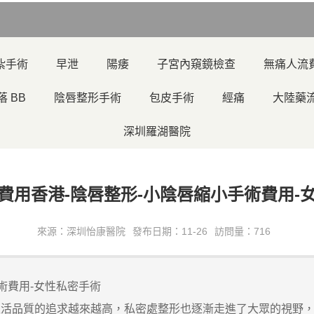
紮手術
早泄
陽痿
子宮內窺鏡檢查
無痛人流
落 BB
陰唇整形手術
包皮手術
經痛
大陸藥
深圳羅湖醫院
費用香港-陰唇整形-小陰唇縮小手術費用-
來源：深圳怡康醫院
發布日期：11-26
訪問量：716
術費用-女性私密手術
品質的追求越來越高，私密處整形也逐漸走進了大眾的視野，