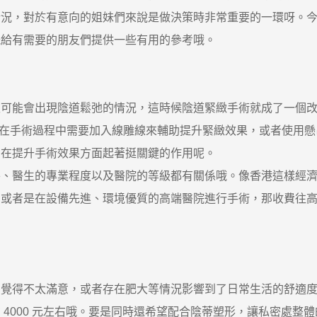
情況，對於有意向的姐妹們來說是做決策時非常重要的一環呀。
能給有需要的朋友們提供一些有用的參考哦。
能會出現陰道鬆弛的情況，這時候陰道緊緻手術就成了一個改
過呢，如果在手術過程中需要加入線雕線來輔助提升緊緻效果，或者
們在提升手術效果方面起著挺關鍵的作用呢。
醫生的專業程度以及醫院的等級都有關係哦。像香港這樣經濟
，或者是在設備先進、環境優質的高端醫院進行手術，那收費往
得不太滿意，或者存在肥大等情況影響到了日常生活的舒適度
 4000 元左右哦。要是同時還希望配合陰蒂塑形，讓私密處整