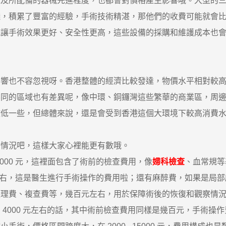
所配備的器械先進程度，也都會對價格產生影響哦。大型的三
踐，積累了豐富的經驗，手術技術精湛，那他們的收費可能就會
能讓手術效果更好、安全性更高，這些設備的採購和維護成本也
也不容忽視呀。香港整體的經濟比較發達，物價水平相對較高
不同的區域也有差異呢，像中環、銅鑼灣這些繁華的商業區，周
微低一些，但總體來說，還是會受到香港這個大環境下較高消費
情況吧，這樣大家心裡能更有數哦。
5000 元，這裡面包含了術前的檢查費用，像
婦科檢查
、血常規等
00 元左右，這是醫生進行手術操作的費用啦；還有麻醉費，如果
護理費、複查費等，幾百元左右，用於保障術後的恢復和觀察情
00 元左右的話，其中術前檢查費用同樣是幾百元，手術操作費可