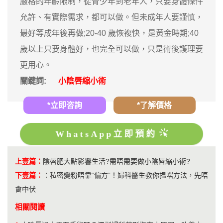
嚴格的年齡限制，從青少年到老年人，只要身體條件
允許、有實際需求，都可以做。但未成年人要謹慎，
最好等成年後再做;20-40 歲恢複快，是黃金時期;40
歲以上只要身體好，也完全可以做，只是術後護理要
更用心。
關鍵詞:
小陰唇縮小術
*立即咨詢
*了解價格
WhatsApp立即預約
上壹篇：
陰唇肥大點影響生活?需唔需要做小陰唇縮小術?
下壹篇：
：
私密變粉唔靠“偏方”！婦科醫生教你揾啱方法，先唔
會中伏
相關閱讀