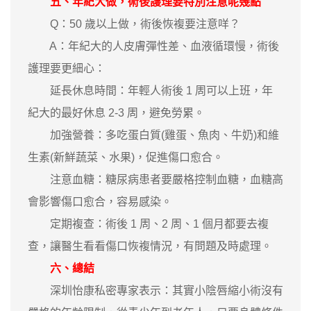
五、年紀大做，術後護理要特別注意呢幾點
Q：50 歲以上做，術後恢複要注意咩？
A：年紀大的人皮膚彈性差、血液循環慢，術後
護理要更細心：
延長休息時間：年輕人術後 1 周可以上班，年
紀大的最好休息 2-3 周，避免勞累。
加強營養：多吃蛋白質(雞蛋、魚肉、牛奶)和維
生素(新鮮蔬菜、水果)，促進傷口愈合。
注意血糖：糖尿病患者要嚴格控制血糖，血糖高
會影響傷口愈合，容易感染。
定期複查：術後 1 周、2 周、1 個月都要去複
查，讓醫生看看傷口恢複情況，有問題及時處理。
六、總結
深圳怡康私密專家表示：其實小陰唇縮小術沒有