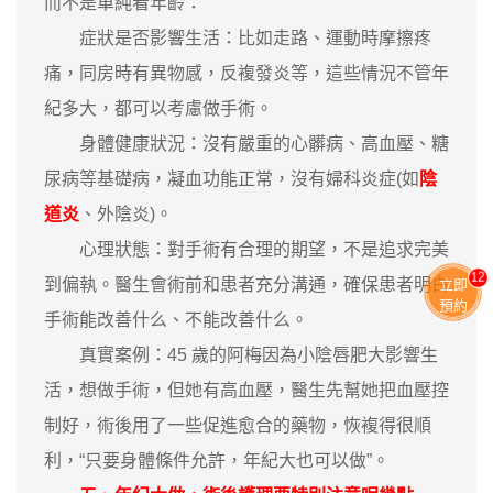
而不是單純看年齡：
症狀是否影響生活：比如走路、運動時摩擦疼
痛，同房時有異物感，反複發炎等，這些情況不管年
紀多大，都可以考慮做手術。
身體健康狀況：沒有嚴重的心髒病、高血壓、糖
尿病等基礎病，凝血功能正常，沒有婦科炎症(如
陰
道炎
、外陰炎)。
心理狀態：對手術有合理的期望，不是追求完美
11
到偏執。醫生會術前和患者充分溝通，確保患者明白
立即
預約
手術能改善什么、不能改善什么。
真實案例：45 歲的阿梅因為小陰唇肥大影響生
活，想做手術，但她有高血壓，醫生先幫她把血壓控
制好，術後用了一些促進愈合的藥物，恢複得很順
利，“只要身體條件允許，年紀大也可以做”。