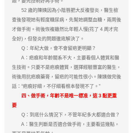
題，要先控制好再手術。
52 歲的陳姨因為小陰唇肥大反複發炎，醫生檢
查後發現她有輕度糖尿病，先幫她調整血糖，兩周後
才做手術。術後恢複雖然比年輕人慢(花了 4 周才完
全好)，但發炎的問題徹底解決了。
Q：年紀大做，會不會留疤更明顯？
A：疤痕和年齡關系不大，主要看個人體質和醫
生技術。只要不是疤痕體質，選擇經驗豐富的醫生，
術後用抗疤痕藥膏，留疤的可能性很小。陳姨做完後
話：“疤痕好細，不仔細看根本發現不了。”
四、做手術，年齡不是唯一標准，這 3 點更重
要
Q：到底什么情況下，不管年紀多大都適合做？
A：醫生判斷是否適合做手術，主要看這幾點，