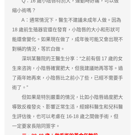
Q：16 歲小陰唇特別大，運動時好痛，可以做
縮小術嗎？
A：通常情況下，醫生不建議未成年人做。因為
18 歲前生殖器官還在發育，小陰唇的大小和形狀可
能還會變化。如果現在做了，成年後可能又會出現不
對稱的情況，等於白做。
深圳某醫院的王醫生分享：“之前有個 17 歲的女
生來咨詢，小陰唇確實肥大，但我建議她再等等。過
了兩年她再來，小陰唇比之前小了些，已經不需要手
術了。”
但如果是特別嚴重的情況，比如小陰唇過度肥大
導致反複發炎、影響正常生活，經婦科醫生和兒科醫
生評估後，也可以考慮在 16-18 歲之間做手術，但
一定要家長陪同簽字。