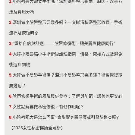
1.
小陰唇過大需要手術嗎？深圳婦科整形指南｜原因、改善方
法及費用分析
2.
深圳做小陰唇整形要幾多錢？一文睇清私密整形收費、手術
流程及恢復時間
3.
"重拾自信與舒適 —— 陰唇修復術，讓美麗與健康同行"
4.
大陸小陰唇縮小手術術後護理指南：價格、恢複方式及避免
後遺症關鍵
5.
大陸做小陰唇手術嗎？深圳小陰唇整形幾多錢？術後恢復期
要幾耐？
6.
隂蒂修復手術的風險與併發症：了解與防範，讓美麗更安心
7.
女性點解要做私密修復，有乜作用呢？
8.
小陰唇肥大是怎么回事?會影響身體健康或引發陰道炎嗎?
【2025女性私密健康全解析】