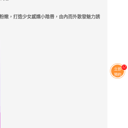
小粉嫩，打造少女感嬌小陰唇，由內而外散發魅力誘
11
立即
預約