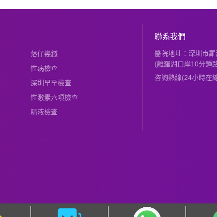
聯系我們
醫院地址：深圳市羅湖
落仔幾錢
(離羅湖口岸10分鍾路
性病檢查
咨詢熱線(24小時在線)：
深圳早孕檢查
性激素六項檢查
精液檢查