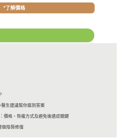
*了解價格
?
例+醫生建議幫你揾到答案
：價格、恢複方式及避免後遺症關鍵
要做陰唇修復