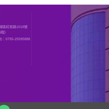
區紅桂路1018號
程)
0755-25595888