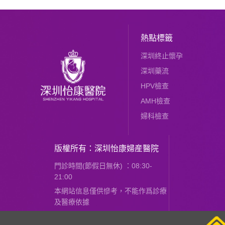
熱點標籤
深圳終止懷孕
深圳藥流
HPV檢查
AMH檢查
婦科檢查
版權所有：深圳怡康婦産醫院
門診時間(節假日無休) ：08:30-
21:00
本網站信息僅供慘考，不能作爲診療
及醫療依據