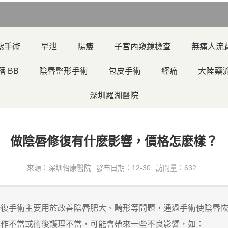
紮手術
早泄
陽痿
子宮內窺鏡檢查
無痛人流
落 BB
陰唇整形手術
包皮手術
經痛
大陸藥
深圳羅湖醫院
做陰唇修復有什麽影響，價格怎麽樣？
來源：深圳怡康醫院
發布日期：12-30
訪問量：632
手術主要用於改善陰唇肥大、畸形等問題，通過手術使陰唇恢
操作不當或術後護理不當，可能會帶來一些不良影響，如：