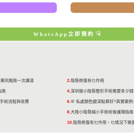
WhatsApp立即預約
效果同風險一次講清
2.
陰唇修復有乜作用
指南
4.
深圳做小陰唇整形手術需要多少錢
形手術流程與收費
6.
🌸 私處顏色變深點算好?真實案
8.
大陸小陰唇縮小手術術後護理指南
10.
陰唇修復有乜作用，乜情況下需