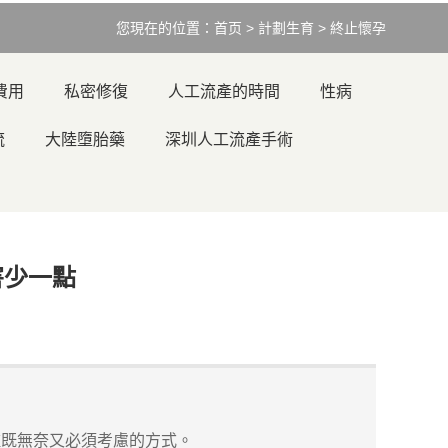
您現在的位置：
首页
>
計劃生育
>
終止懷孕
費用
私密修復
人工流產的時間
性病
流
大陸墮胎藥
深圳人工流產手術
害少一點
既無奈又必須考慮的方式。