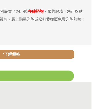
別設立了24小時
在線諮詢
、預約服務，您可以點
你親診，馬上點擊咨詢或撥打我哋嘅免費咨詢熱線：
*了解價格