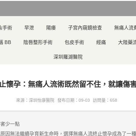
紮手術
早泄
陽痿
子宮內窺鏡檢查
無痛人流
落 BB
陰唇整形手術
包皮手術
經痛
大陸藥
深圳羅湖醫院
止懷孕：無痛人流術既然留不住，就讓傷
來源：深圳怡康醫院
發布日期：09-03
訪問量：658
傷害少一點
因無法繼續孕育新生命時，選擇無痛人流終止懷孕成為了一種