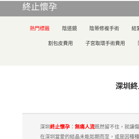
終止懷孕
熱門標籤
陰道鏡
陰蒂修複手術
結
割包皮費用
子宮取環手術費用
深圳終
深圳
終止懷孕
：
無痛人流
既然留不住，就讓
在深圳當愛的結晶未能如期而至，或是因種種原