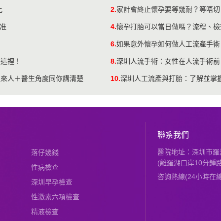
比
2.
家計會終止懷孕要等幾耐？等唔切？
標准
4.
懷孕打胎可以當日做嗎？流程、檢
6.
如果意外懷孕如何做人工流產手術
在這裡！
8.
深圳人流手術：女性在人流手術前
過來人＋醫生角度同你講清楚
10.
深圳人工流產與打胎：了解並掌
聯系我們
醫院地址：深圳市羅湖
落仔幾錢
(離羅湖口岸10分鍾路
性病檢查
咨詢熱線(24小時在線)：
深圳早孕檢查
性激素六項檢查
精液檢查