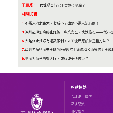
下壹篇：
：
女性喺乜情況下會選擇墮胎？
相關閱讀
1.
不當人流危害大，七成不孕症跟不當人流有關！
3.
深圳超導無痛終止妊娠，專業安全，快速恢復——粵港
5.
大陸終止妊娠有週數限制，人工流產應該揀邊種方法？
7.
深圳無痛墮胎安全嗎?正規醫院手術流程及術後恢複全解
9.
墮胎對懷孕影響大咩，怎樣能更快恢復？
熱點標籤
深圳終止懷孕
深圳藥流
HPV檢查