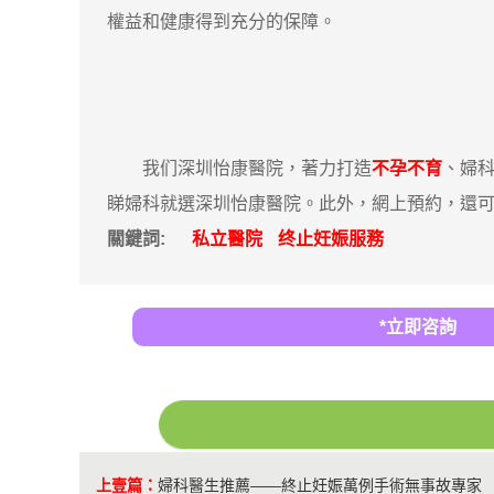
權益和健康得到充分的保障。
我们深圳怡康醫院，著力打造
不孕不育
、婦
睇婦科就選深圳怡康醫院。此外，網上預約，還可以
關鍵詞:
私立醫院
终止妊娠服務
*立即咨詢
上壹篇：
婦科醫生推薦——終止妊娠萬例手術無事故專家