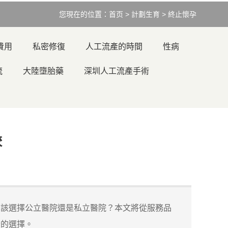
您現在的位置：
首页
>
計劃生育
>
終止懷孕
費用
私密修復
人工流產的時間
性病
流
大陸墮胎藥
深圳人工流產手術
較
該選擇公立醫院還是私立醫院？本文將從服務品
合的選擇。