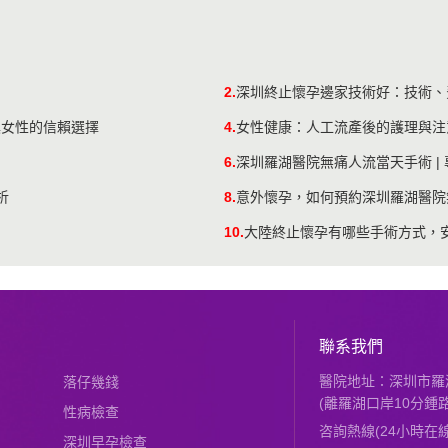
2.
深圳終止懷孕邊家技術好：技術、
澳女性的信賴選擇
4.
女性健康：人工流產後的護理與注
6.
深圳羅湖醫院無痛人流當天手術 | 
析
8.
意外懷孕，如何預約深圳羅湖醫院
10.
大陸終止懷孕有哪些手術方式，
聯系我們
醫院地址：深圳市羅湖
落仔幾錢
(離羅湖口岸10分鍾路
性病檢查
咨詢熱線(24小時在線)：
深圳早孕檢查