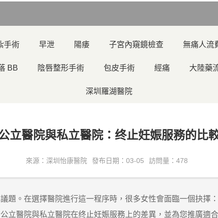
紮手術
早泄
陽痿
子宮內窺鏡檢查
無痛人流
落 BB
陰唇整形手術
包皮手術
經痛
大陸藥
深圳羅湖醫院
公立醫院與私立醫院：终止妊娠服務的比
來源：深圳怡康醫院
發布日期：03-05
訪問量：478
題。在選擇醫院進行這一程序時，很多女性會面臨一個抉擇：
析公立醫院與私立醫院在终止妊娠服務上的差異，並為您推廣適