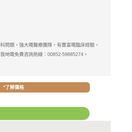
婦科問題，強大嘅醫療團隊，有豐富嘅臨床經驗，
費咨詢熱線：00852-59885274。
*了解價格