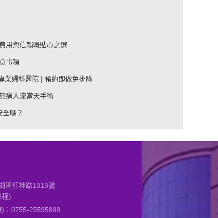
費用與信賴嘅貼心之選
意事項
專業婦科醫院 | 預約即做免排隊
無痛人流當天手術
安全嗎？
區紅桂路1018號
程)
0755-25595888