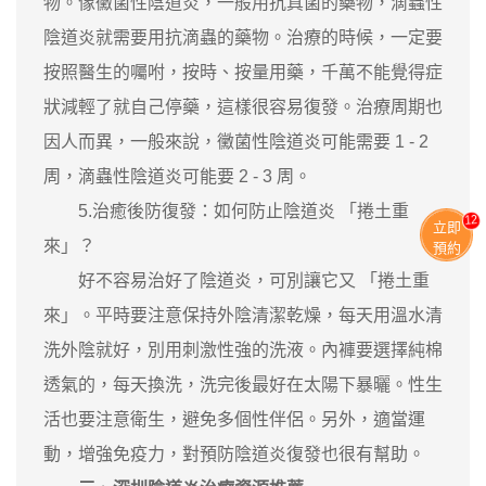
物。像黴菌性陰道炎，一般用抗真菌的藥物，滴蟲性
陰道炎就需要用抗滴蟲的藥物。治療的時候，一定要
按照醫生的囑咐，按時、按量用藥，千萬不能覺得症
狀減輕了就自己停藥，這樣很容易復發。治療周期也
因人而異，一般來說，黴菌性陰道炎可能需要 1 - 2
周，滴蟲性陰道炎可能要 2 - 3 周。
5.治癒後防復發：如何防止陰道炎 「捲土重
11
立即
來」？
預約
好不容易治好了陰道炎，可別讓它又 「捲土重
來」。平時要注意保持外陰清潔乾燥，每天用溫水清
洗外陰就好，別用刺激性強的洗液。內褲要選擇純棉
透氣的，每天換洗，洗完後最好在太陽下暴曬。性生
活也要注意衛生，避免多個性伴侶。另外，適當運
動，增強免疫力，對預防陰道炎復發也很有幫助。