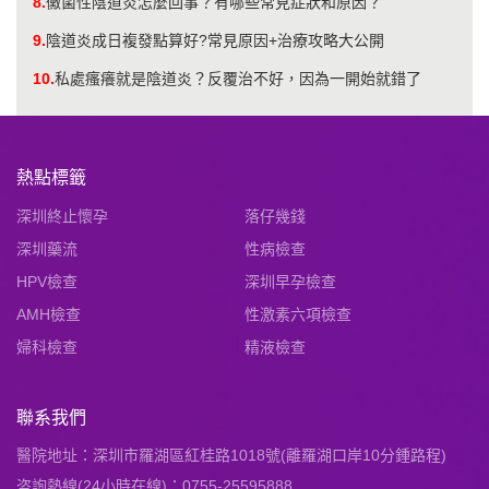
8.
黴菌性陰道炎怎麼回事？有哪些常見症狀和原因？
9.
陰道炎成日複發點算好?常見原因+治療攻略大公開
10.
私處瘙癢就是陰道炎？反覆治不好，因為一開始就錯了
熱點標籤
深圳終止懷孕
落仔幾錢
深圳藥流
性病檢查
HPV檢查
深圳早孕檢查
AMH檢查
性激素六項檢查
婦科檢查
精液檢查
聯系我們
醫院地址：深圳市羅湖區紅桂路1018號(離羅湖口岸10分鍾路程)
咨詢熱線(24小時在線)：0755-25595888