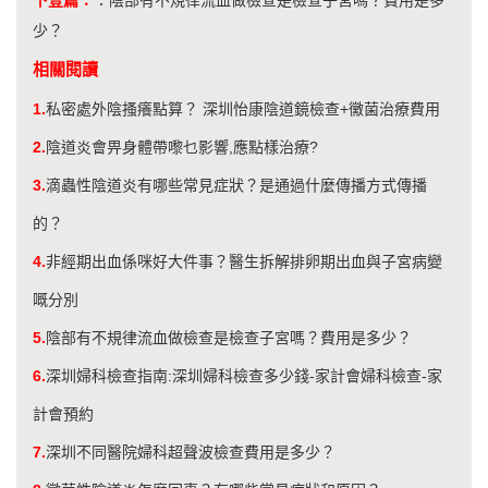
少？
相關閱讀
1.
私密處外陰搔癢點算？ 深圳怡康陰道鏡檢查+黴菌治療費用
2.
陰道炎會畀身體帶嚟乜影響,應點樣治療?
3.
​滴蟲性陰道炎有哪些常見症狀？是通過什麼傳播方式傳播
的？
4.
非經期出血係咪好大件事？醫生拆解排卵期出血與子宮病變
嘅分別
5.
陰部有不規律流血做檢查是檢查子宮嗎？費用是多少？
6.
深圳婦科檢查指南:深圳婦科檢查多少錢-家計會婦科檢查-家
計會預約
7.
深圳不同醫院婦科超聲波檢查費用是多少？