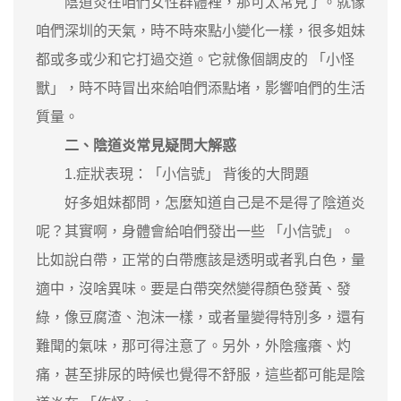
陰道炎在咱們女性群體裡，那可太常見了。就像
咱們深圳的天氣，時不時來點小變化一樣，很多姐妹
都或多或少和它打過交道。它就像個調皮的 「小怪
獸」，時不時冒出來給咱們添點堵，影響咱們的生活
質量。
二、陰道炎常見疑問大解惑
1.症狀表現：「小信號」 背後的大問題
好多姐妹都問，怎麼知道自己是不是得了陰道炎
呢？其實啊，身體會給咱們發出一些 「小信號」。
比如說白帶，正常的白帶應該是透明或者乳白色，量
適中，沒啥異味。要是白帶突然變得顏色發黃、發
綠，像豆腐渣、泡沫一樣，或者量變得特別多，還有
難聞的氣味，那可得注意了。另外，外陰瘙癢、灼
痛，甚至排尿的時候也覺得不舒服，這些都可能是陰