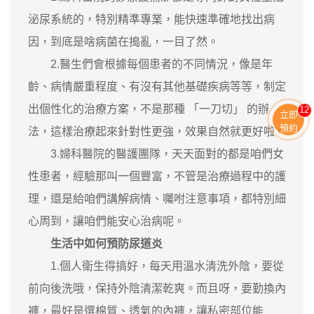
泌尿系統的，特別精準專業，能快速準確地找出病
因，到底是啥病菌在搗亂，一目了然。
2.醫生們會根據每個患者的不同情況，像是年
齡、病情嚴重程度、有沒有其他基礎疾病等等，制定
出個性化的治療方案，不是那種 「一刀切」 的辦
13
立即
預約
法，這樣治療起來針對性更強，效果自然就更好啦。
3.婦科醫院的醫護團隊，天天面對的都是咱們女
性患者，經驗那叫一個豐富，不管是治療過程中的護
理，還是給咱們講解病情、囑咐注意事項，都特別細
心周到，讓咱們能安心治病呢。
生活中如何預防尿道炎
1.個人衛生得搞好，每天用溫水清洗外陰，要從
前向後洗哦，保持外陰清潔乾爽。而且呀，要勤換內
褲，最好是選棉質、透氣的內褲，讓私密部位能