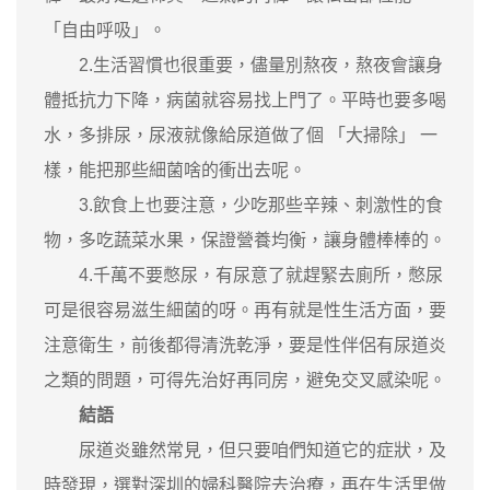
「自由呼吸」。
2.生活習慣也很重要，儘量別熬夜，熬夜會讓身
體抵抗力下降，病菌就容易找上門了。平時也要多喝
水，多排尿，尿液就像給尿道做了個 「大掃除」 一
樣，能把那些細菌啥的衝出去呢。
3.飲食上也要注意，少吃那些辛辣、刺激性的食
物，多吃蔬菜水果，保證營養均衡，讓身體棒棒的。
4.千萬不要憋尿，有尿意了就趕緊去廁所，憋尿
可是很容易滋生細菌的呀。再有就是性生活方面，要
注意衛生，前後都得清洗乾淨，要是性伴侶有尿道炎
之類的問題，可得先治好再同房，避免交叉感染呢。
結語
尿道炎雖然常見，但只要咱們知道它的症狀，及
時發現，選對深圳的婦科醫院去治療，再在生活里做