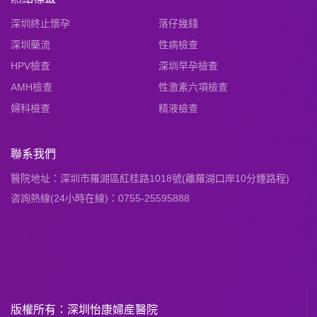
深圳終止懷孕
落仔幾錢
深圳藥流
性病檢查
HPV檢查
深圳早孕檢查
AMH檢查
性激素六項檢查
婦科檢查
精液檢查
聯系我們
醫院地址：深圳市羅湖區紅桂路1018號(離羅湖口岸10分鍾路程)
咨詢熱線(24小時在線)：0755-25595888
版權所有：深圳怡康婦産醫院