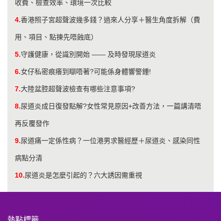
收費、檢查效率、環境一次比較
4.
香港照子宮超聲波幾多錢？過來人分享＋醫生角度拆解（費
用、項目、點揀先唔蝕底）
5.
守護健康，從識別開始 —— 及時發現尿道炎
6.
女仔私密痕癢到瞓唔著?可能係身體響警鍾!
7.
大陸盆腔超聲波檢查有哪些注意事項?
8.
尿道炎成日復發點解?女性常見原因+改善方法，一篇講清唔
再反覆發作
9.
尿道痛一定係性病？一位港男求醫經歷＋尿道炎、感染同性
病點分清
10.
尿道炎是怎麼引起的？六大誘因需重視
熱點標籤