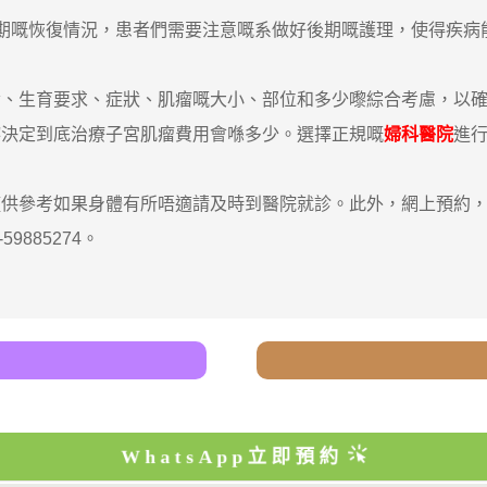
嘅恢復情況，患者們需要注意嘅系做好後期嘅護理，使得疾病
生育要求、症狀、肌瘤嘅大小、部位和多少嚟綜合考慮，以確
嚟決定到底治療子宮肌瘤費用會喺多少。選擇正規嘅
婦科醫院
進
參考如果身體有所唔適請及時到醫院就診。此外，網上預約，
885274。
WhatsApp立即預約