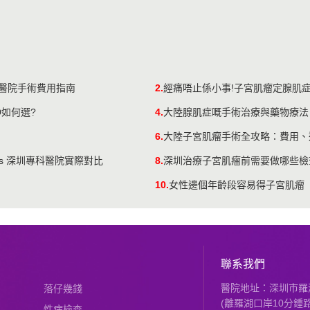
三甲醫院手術費用指南
2.
經痛唔止係小事!子宮肌瘤定腺肌
如何選?
4.
大陸腺肌症嘅手術治療與藥物療法
6.
大陸子宮肌瘤手術全攻略：費用、
s 深圳專科醫院實際對比
8.
深圳治療子宮肌瘤前需要做哪些檢
10.
女性邊個年齡段容易得子宮肌瘤
聯系我們
醫院地址：深圳市羅湖
落仔幾錢
(離羅湖口岸10分鍾路
性病檢查