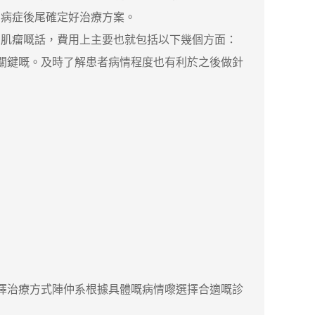
因病症後尾確定好治療方案。
肌瘤嘅話，費用上主要也就包括以下幾個方面：
關鍵嘅。及時了解患者病情程度也有利於之後做針
擇治療方式陣仲系根據具體嘅病情嚟選擇合適嘅診