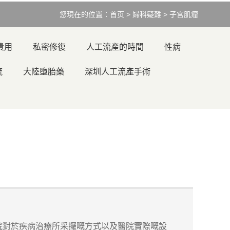
您現在的位置：
首页
>
婦科疑難
>
子宮肌瘤
費用
私密修復
人工流產的時間
性病
流
大陸墮胎藥
深圳人工流產手術
對於疾病治療所采攞嘅方式以及醫院實際嘅設