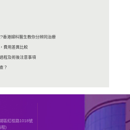
症?香港婦科醫生教你分辨同治療
，費用差異比較
過程及術後注意事項
查？
區紅桂路1018號
程)