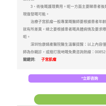
3、術後嘅護理費用。呢一方面主要睇患者後期
現復發嘅可能。
治療子宮肌瘤一般專業嘅醫師要根據患者年齡、
就有所差異，總之要根據患者嘅具體病情及要求
呃。
深圳怡康婦產醫院醫生溫馨提醒：以上內容僅供
師為你親診，或撥打我哋嘅免費咨詢熱線：00852-59
關鍵詞:
子宮肌瘤
*立即咨詢