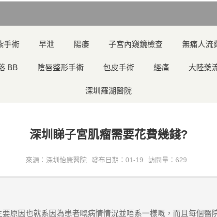
紮手術
早泄
陽痿
子宮內窺鏡檢查
無痛人流
落 BB
陰唇整形手術
包皮手術
經痛
大陸藥
深圳羅湖醫院
深圳睇子宮肌瘤需要花費幾錢?
來源：深圳怡康醫院
發布日期：01-19
訪問量：629
原因也就系因為患者嘅病情情況並唔系一樣嘅，而且每個醫院