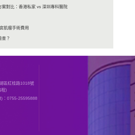
案對比：香港私家 vs 深圳專科醫院
子宮肌瘤手術費用
檢查？
區紅桂路1018號
程)
0755-25595888