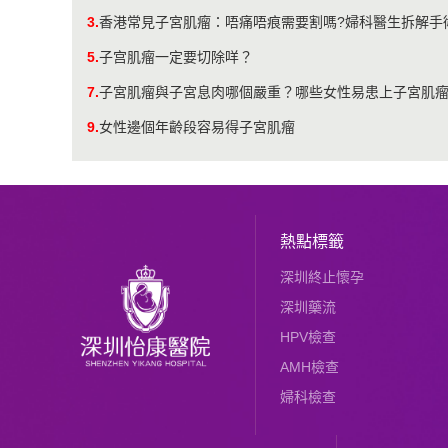
3.
香港常見子宮肌瘤：唔痛唔痕需要割嗎?婦科醫生拆解手
5.
子宫肌瘤一定要切除咩？
7.
子宮肌瘤與子宮息肉哪個嚴重？哪些女性易患上子宮肌
9.
女性邊個年齡段容易得子宮肌瘤
熱點標籤
深圳終止懷孕
深圳藥流
HPV檢查
AMH檢查
婦科檢查