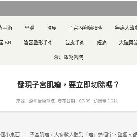
紮手術
早泄
陽痿
子宮內窺鏡檢查
無痛人流
落 BB
陰唇整形手術
包皮手術
經痛
大陸藥
深圳羅湖醫院
發現子宮肌瘤，要立即切除嗎？
來源：深圳怡康醫院
發布日期：07-09
訪問量：611
小東西——子宮肌瘤，大多數人聽到「瘤」這個字，整個人都