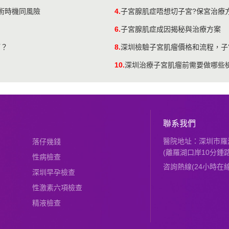
術時機同風險
4.
子宮腺肌症唔想切子宮?保宮治療方
6.
子宮腺肌症成因揭秘與治療方案
瘤？
8.
​深圳檢驗子宮肌瘤價格和流程，
10.
深圳治療子宮肌瘤前需要做哪些
聯系我們
醫院地址：深圳市羅湖
落仔幾錢
(離羅湖口岸10分鍾路
性病檢查
咨詢熱線(24小時在線)：
深圳早孕檢查
性激素六項檢查
精液檢查