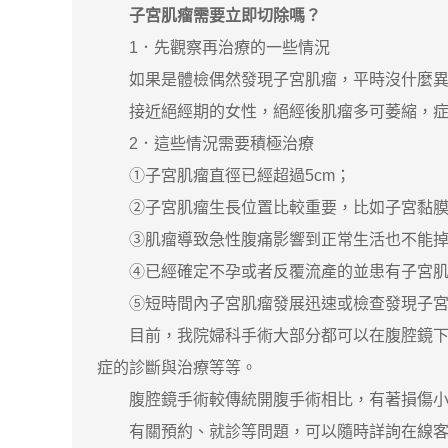
子宮肌瘤需要立即切除嗎？
1．先觀察再治療的一些情況
如果是體檢偶然發現子宮肌瘤，平時沒什麼異常
接近絕經期的女性，絕經後肌瘤多可萎縮，症狀
2．這些情況需要積極治療
①子宮肌瘤直徑已經超過5cm；
②子宮肌瘤生長位置比較重要，比如子宮黏膜
③肌瘤導致急性腹痛影響到正常生活也不能掉
④已經確定不孕或者反覆流產的並患有子宮肌
⑤短時間內子宮肌瘤發展迅速或檢查發現子宮
目前，我院婦科手術大部分都可以在腹腔鏡下完
症的診斷與治療等等。
腹腔鏡手術較傳統開腹手術相比，有著損傷小、
有關預約、就診等問題，可以隨時詳詢在線客