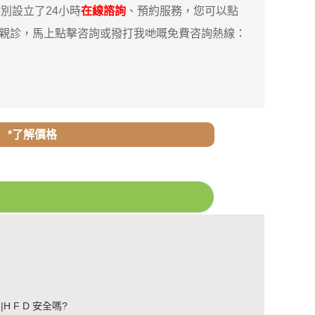
別設立了24小時
在線諮詢
、預約服務，您可以點
你親診，馬上點擊咨詢或撥打我哋嘅免費咨詢熱線：
*了解價格
H F D 安全嗎?