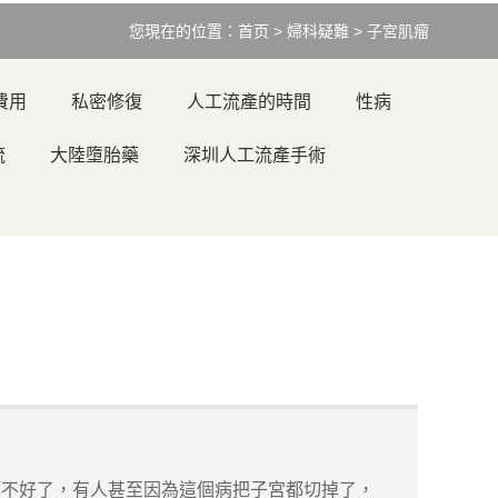
您現在的位置：
首页
>
婦科疑難
>
子宮肌瘤
費用
私密修復
人工流產的時間
性病
流
大陸墮胎藥
深圳人工流產手術
不好了，有人甚至因為這個病把子宮都切掉了，