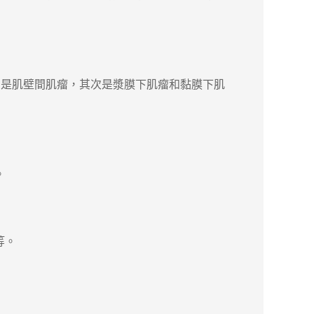
是肌壁間肌瘤，其次是漿膜下肌瘤和黏膜下肌
。
等。