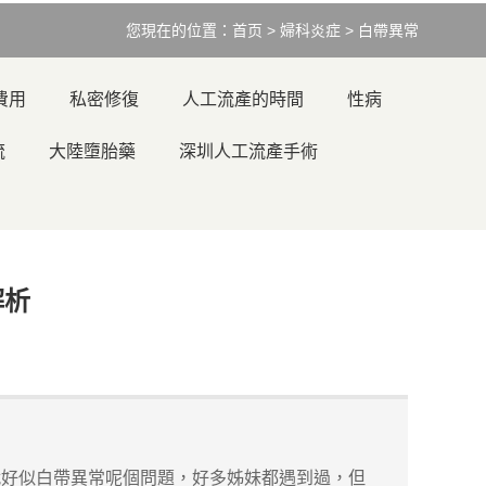
您現在的位置：
首页
>
婦科炎症
>
白帶異常
費用
私密修復
人工流產的時間
性病
流
大陸墮胎藥
深圳人工流產手術
解析
好似白帶異常呢個問題，好多姊妹都遇到過，但