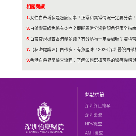
相關閱讀
1.
​女性白帶增多是怎麼回事？正常和異常情況一定要分清
3.
白帶變黃綠色係有炎症？即睇異常分泌物顏色健康全指
5.
白帶常規檢查香港幾多錢？有分泌物一定要驗嗎？婦科
7.
【私密處護理】白帶多、有魚腥味？2026 深圳醫院白
9.
香港白帶異常檢查流程：了解如何選擇可靠的醫療機構
熱點標籤
深圳終止懷孕
深圳藥流
HPV檢查
AMH檢查