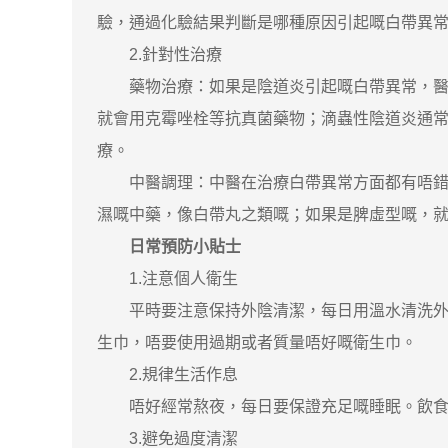
驗，通過化驗結果判斷是哪種原因引起嘅白帶異
2.針對性治療
藥物治療：如果是陰道炎引起嘅白帶異常，醫生
就會用克霉唑栓等抗真菌藥物；滴蟲性陰道炎通
療。
中醫調理：中醫在治療白帶異常方面都有唔錯嘅
濕嘅中藥，像白帶丸之類嘅；如果是脾虛型嘅，
日常預防小貼士
1.注意個人衛生
平時要注意保持外陰清潔，每日用溫水清洗外陰
生巾，唔要使用過期或者質量唔好嘅衛生巾。
2.規律生活作息
唔好經常熬夜，每日要保證充足嘅睡眠。飲食方
3.避免過度清潔