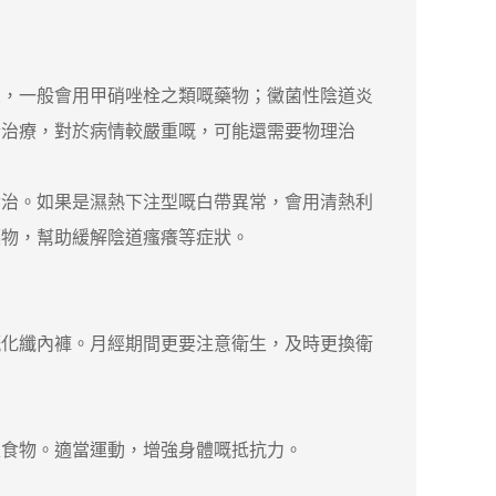
，一般會用甲硝唑栓之類嘅藥物；黴菌性陰道炎
素治療，對於病情較嚴重嘅，可能還需要物理治
治。如果是濕熱下注型嘅白帶異常，會用清熱利
藥物，幫助緩解陰道瘙癢等症狀。
化纖內褲。月經期間更要注意衛生，及時更換衛
食物。適當運動，增強身體嘅抵抗力。