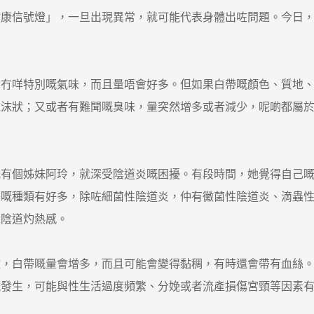
健康信號燈」，一旦出現異常，就可能代表身體出咗問題。今日
咩特別嘅氣味，而且量唔會好多。但如果白帶嘅顏色、質地、
泡沫狀；又或者有難聞嘅臭味，量突然增多或者減少，呢啲都屬
個姊妹阿玲，就深受陰道炎嘅困擾。有段時間，她覺得自己嘅
炎嘅種類有好多，除咗細菌性陰道炎，仲有黴菌性陰道炎、滴蟲
有陰道灼熱感。
白帶嘅量會增多，而且可能會變得黏稠，有時還會帶有血絲。
嘅發生，可能與性生活過度頻繁、分娩或者流產損傷宮頸等因素