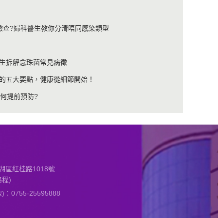
檢查?婦科醫生教你分清唔同感染類型
生拆解念珠菌常見病徵
的五大要點，健康從細節開始！
何提前預防?
區紅桂路1018號
程)
0755-25595888