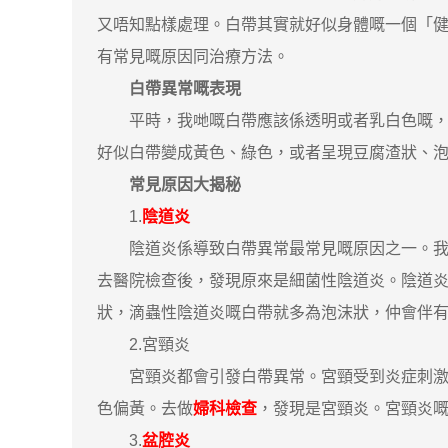
又唔知點樣處理。白帶其實就好似身體嘅一個「
有常見嘅原因同治療方法。
白帶異常嘅表現
平時，我哋嘅白帶應該係透明或者乳白色嘅，冇
好似白帶變成黃色、綠色，或者呈現豆腐渣狀、
常見原因大揭秘
1.
陰道炎
陰道炎係導致白帶異常最常見嘅原因之一。我有
去醫院檢查後，發現原來是細菌性陰道炎。陰道
狀，滴蟲性陰道炎嘅白帶就多為泡沫狀，仲會伴
2.宮頸炎
宮頸炎都會引發白帶異常。宮頸受到炎症刺激，
色偏黃。去做
婦科檢查
，發現是宮頸炎。宮頸炎
3.
盆腔炎