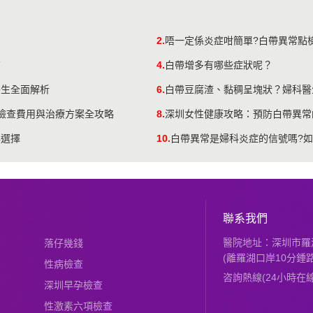
！
2.
唔一定係炎症咁簡單?白帶異常點
南
4.
白帶增多有哪些症狀呢？
醫生全面解析
6.
白帶豆腐渣、黏稠呈塊狀？婦科醫
帶檢查費用與治療方案全攻略
8.
深圳女性健康攻略：預防白帶異常
與選擇
10.
白帶異常是婦科炎症的信號嗎?如
聯系我們
醫院地址：深圳市羅湖
落仔幾錢
(離羅湖口岸10分鍾路
性病檢查
咨詢熱線(24小時在線)：
深圳早孕檢查
性激素六項檢查