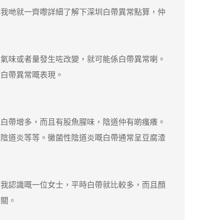
，我哋就一齊嚟詳細了解下深圳白帶異常點算，仲
氣味或者量發生咗改變，就可能係白帶異常喇。
於白帶異常嘅表現。
白帶增多，而且有股魚腥味，陰道仲有啲瘙癢。
性陰道炎等等。黴菌性陰道炎嘅白帶通常呈豆腐渣
我認識嘅一位女士，平時白帶就比較多，而且顏
有關。