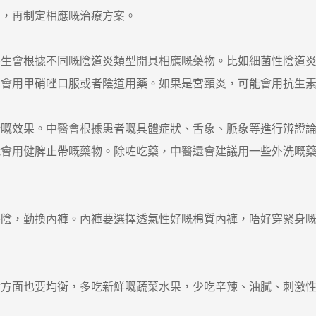
常，再制定相應嘅治療方案。
會根據不同嘅陰道炎類型開具相應嘅藥物。比如細菌性陰道炎
常會用甲硝唑口服或者陰道用藥。如果是宮頸炎，可能會用抗生
效果。中醫會根據患者嘅具體症狀、舌象、脈象等進行辨證論
就會用健脾止帶嘅藥物。除咗吃藥，中醫還會建議用一些外洗嘅
，勤換內褲。內褲要選擇透氣性好嘅棉質內褲，唔好穿緊身嘅
面也要均衡，多吃新鮮嘅蔬菜水果，少吃辛辣、油膩、刺激性