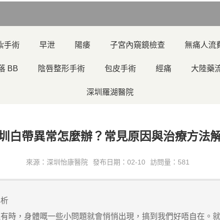
紮手術
早泄
陽痿
子宮內窺鏡檢查
無痛人流
落 BB
陰唇整形手術
包皮手術
經痛
大陸藥
深圳羅湖醫院
圳白帶異常怎麼辦？常見原因與治療方法
來源：深圳怡康醫院
發布日期：02-10
訪問量：581
析
時，身體嘅一些小問題就會悄悄出現，搞到我們好唔自在。就