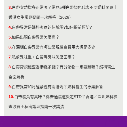
3.
白帶突然增多正常嗎？常見5種白帶顏色代表不同婦科問題｜
香港女生常見疑問一次解答（2026）
4.
白帶異常是婦科炎症的信號嗎?如何提前預防?
5.
如果出現白帶異常怎麼辦？
6.
在深圳白帶異常有哪些常規檢查費用大概是多少
7.
私處異味重，白帶腥臭味怎麼回事？
8.
白帶常規檢查香港幾多錢？有分泌物一定要驗嗎？婦科醫生
全面解析
9.
​白帶異常和月經紊亂有關聯嗎？婦科醫生的專業解答
10.
白帶發黃有異味？係普通陰道炎定STD？香港／深圳婦科檢
查收費＋私密護理指南一次講清