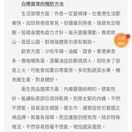
白帶異常的預防方法
生活習慣方面：作息一定要規律，在香港生活節
奏快，加班熬夜很常見，但儘量別熬夜，保證充足睡
眠，這樣身體免疫力才好。每天適量運動，像爬爬
13
立即
山、逛逛公園，對增強體質也很有幫助。
預約
飲食方面：少吃辛辣、油膩、甜食。香港美食
多，像咖喱魚蛋、菠蘿油這些都很誘人，但吃多了容
易上火，可能會加重白帶異常。多吃點蔬菜水果，補
充維生素，對身體好。
衛生用品選擇方面：內褲要選純棉的，透氣性
好，能讓私密部位保持乾爽。別穿太緊的內褲，不然
不透氣，容易滋生細菌。衛生巾、護墊這些也要選正
規品牌，質量有保障。而且護墊別經常用，除非特殊
情況，不然容易捂著不透氣，增加感染風險。