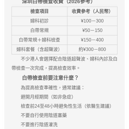
深圳白帶檢查收費（2026參考）
檢查項目
收費參考（人民幣）
婦科初診
¥100－300
白帶常規
¥50－150
白帶常規＋婦科檢查
¥150－400
婦科套餐（含超聲波）
約¥300－800
不少港人會選擇配合陰道超聲波、婦科內診及白
帶檢查一次完成，提高檢查效率。
白帶檢查前要注意什麼？
為提高檢查準確性，通常建議：
避開月經期間（如非急症）
檢查前24至48小時避免性生活（依醫生建議）
不要自行使用陰道塞藥
不要進行陰道灌洗