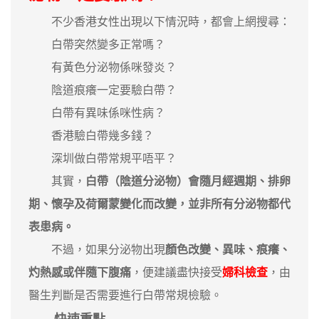
不少香港女性出現以下情況時，都會上網搜尋：
白帶突然變多正常嗎？
有黃色分泌物係咪發炎？
陰道痕癢一定要驗白帶？
白帶有異味係咪性病？
香港驗白帶幾多錢？
深圳做白帶常規平唔平？
其實，
白帶（陰道分泌物）會隨月經週期、排卵
期、懷孕及荷爾蒙變化而改變，並非所有分泌物都代
表患病。
不過，如果分泌物出現
顏色改變、異味、痕癢、
灼熱感或伴隨下腹痛
，便建議盡快接受
婦科檢查
，由
醫生判斷是否需要進行白帶常規檢驗。