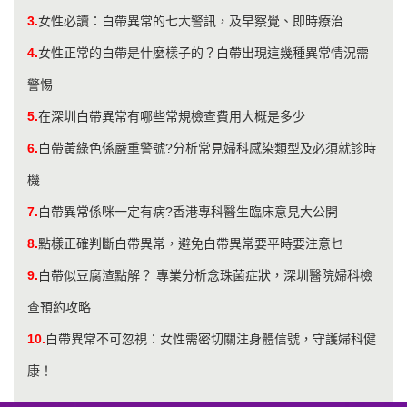
3.
女性必讀：白帶異常的七大警訊，及早察覺、即時療治
4.
女性正常的白帶是什麼樣子的？白帶出現這幾種異常情況需
警惕
5.
在深圳白帶異常有哪些常規檢查費用大概是多少
6.
白帶黃綠色係嚴重警號?分析常見婦科感染類型及必須就診時
機
7.
白帶異常係咪一定有病?香港專科醫生臨床意見大公開
8.
點樣正確判斷白帶異常，避免白帶異常要平時要注意乜
9.
白帶似豆腐渣點解？ 專業分析念珠菌症狀，深圳醫院婦科檢
查預約攻略
10.
白帶異常不可忽視：女性需密切關注身體信號，守護婦科健
康！