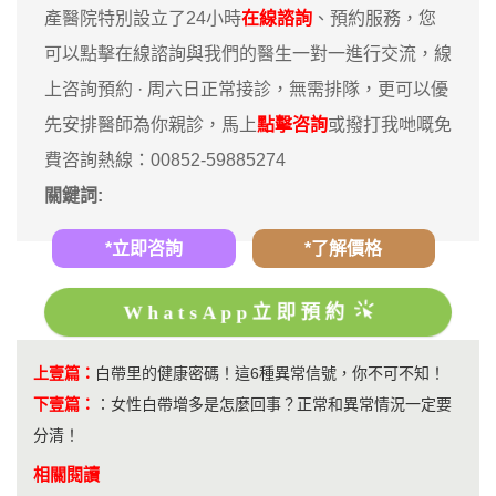
產醫院特別設立了24小時
在線諮詢
、預約服務，您
可以點擊在線諮詢與我們的醫生一對一進行交流，線
上咨詢預約 · ‎周六日正常接診，無需排隊，更可以優
先安排醫師為你親診，馬上
點擊咨詢
或撥打我哋嘅免
費咨詢熱線：00852-59885274
關鍵詞:
*立即咨詢
*了解價格
WhatsApp立即預約
上壹篇：
白帶里的健康密碼！這6種異常信號，你不可不知！
下壹篇：
：
​女性白帶增多是怎麼回事？正常和異常情況一定要
分清！
相關閱讀