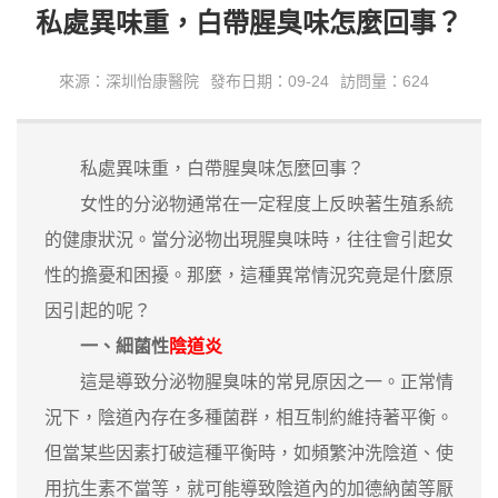
私處異味重，白帶腥臭味怎麼回事？
來源：深圳怡康醫院
發布日期：09-24
訪問量：624
私處異味重，白帶腥臭味怎麼回事？
女性的分泌物通常在一定程度上反映著生殖系統
的健康狀況。當分泌物出現腥臭味時，往往會引起女
性的擔憂和困擾。那麼，這種異常情況究竟是什麼原
因引起的呢？
一、細菌性
陰道炎
這是導致分泌物腥臭味的常見原因之一。正常情
況下，陰道內存在多種菌群，相互制約維持著平衡。
但當某些因素打破這種平衡時，如頻繁沖洗陰道、使
用抗生素不當等，就可能導致陰道內的加德納菌等厭