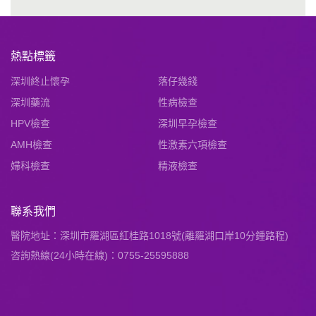
熱點標籤
深圳終止懷孕
落仔幾錢
深圳藥流
性病檢查
HPV檢查
深圳早孕檢查
AMH檢查
性激素六項檢查
婦科檢查
精液檢查
聯系我們
醫院地址：深圳市羅湖區紅桂路1018號(離羅湖口岸10分鍾路程)
咨詢熱線(24小時在線)：0755-25595888