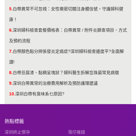
5.
白帶異常不可忽視：女性需密切關注身體信號，守護婦科健
康！
6.
深圳婦科檢查套餐價格表：白帶異常 / 附件炎篩查項目、方式
及預約流程
7.
白帶顏色點分辨係發炎定癌症?深圳婦科檢查邊度平?全面解
讀!
8.
白帶豆腐渣、黏稠呈塊狀？婦科醫生拆解念珠菌常見病徵
9.
深圳白帶異常的治療費用解析及預防護理建議
10.
深圳白帶有臭味系乜原因?
熱點標籤
深圳終止懷孕
落仔幾錢