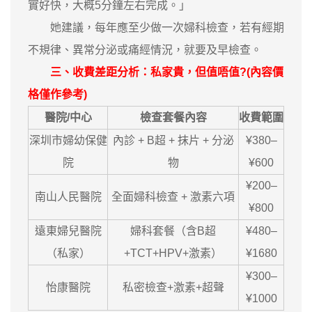
實好快，大概5分鐘左右完成。」
她建議，每年應至少做一次婦科檢查，若有經期
不規律、異常分泌或痛經情況，就要及早檢查。
三、收費差距分析：私家貴，但值唔值?(內容價
格僅作參考)
醫院/中心
檢查套餐內容
收費範圍
深圳市婦幼保健
內診 + B超 + 抹片 + 分泌
¥380–
院
物
¥600
¥200–
南山人民醫院
全面婦科檢查 + 激素六項
¥800
遠東婦兒醫院
婦科套餐（含B超
¥480–
（私家）
+TCT+HPV+激素）
¥1680
¥300–
怡康醫院
私密檢查+激素+超聲
¥1000