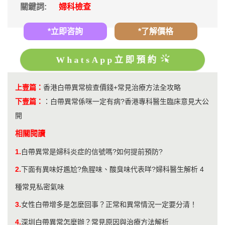
關鍵詞:
婦科檢查
*立即咨詢
*了解價格
WhatsApp立即預約
上壹篇：
香港白帶異常檢查價錢+常見治療方法全攻略
下壹篇：
：
白帶異常係咪一定有病?香港專科醫生臨床意見大公
開
相關閱讀
1.
白帶異常是婦科炎症的信號嗎?如何提前預防?
2.
下面有異味好尷尬?魚腥味、酸臭味代表咩?婦科醫生解析 4
種常見私密氣味
3.
​女性白帶增多是怎麼回事？正常和異常情況一定要分清！
4.
深圳白帶異常怎麼辦？常見原因與治療方法解析