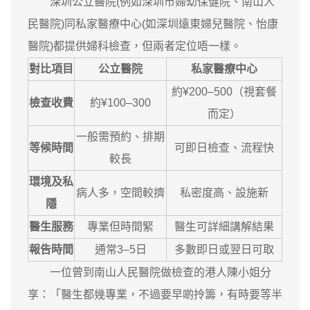
深圳公立醫院(例如深圳市婦幼保健院、南山人
民醫院)同私家醫療中心(如深圳遠東婦兒醫院、怡康
醫院)都提供婦科檢查，但兩者定位唔一樣。
對比項目
公立醫院
私家醫療中心
約¥200–500（視套餐
檢查收費
約¥100–300
而定）
一般需預約、排期
等候時間
可即日檢查、流程快
較長
環境及私
病人多，空間較擠
私密度高、設施新
隱
醫生服務
專業但時間緊
醫生可詳細講解結果
報告時間
通常3–5日
多數即日或翌日可取
一位曾到南山人民醫院做檢查的港人陳小姐分
享：「醫生都幾專業，不過要早啲拎籌，有時要等半