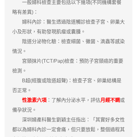
一般婦科檢查主要包括以下幾項(不同機構套餐
略有差異)：
婦科內診：醫生透過陰道觸診檢查子宮、卵巢大
小及形狀，有助發現肌瘤或囊腫。
陰道分泌物化驗：檢查細菌、黴菌、滴蟲等感染
情況。
宮頸抹片(TCT/Pap)檢查：預防子宮頸癌的重要
檢測。
B超(經腹或陰道超聲)：檢查子宮、卵巢結構是
否正常。
性激素六項
：了解內分泌水平，評估
月經不調
或
備孕狀況。
深圳婦產科醫生劉穎主任指出：「其實好多女性
都以為婦科內診一定會痛，但只要放鬆，整個過程其