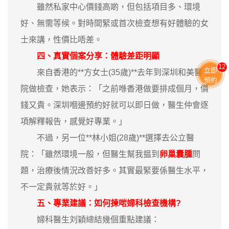
雖然私家中心價錢高啲，但包括項目多、環境
好、無需等候。對時間緊或首次檢查想有好體驗的女
士來講，性價比唔差。
四、真實個案分享：體驗差距明顯
13
立即
來自香港的**方女士(35歲)**去年到深圳和美醫
預約
院做檢查，她表示：「之前喺香港做要排成個月，價
錢又貴。深圳嗰邊預約好就可以即日做，醫生仲會逐
項解釋報告，感覺好專業。」
不過，另一位**林小姐(28歲)**選擇去公立醫
院：「雖然環境一般，但醫生幫我揾到
卵巢囊腫
問
題，治療後情況改善好多。其實最緊要係醫生水平，
不一定貴就等於好。」
五、專業建議：如何揀啱婦科檢查機構?
婦科醫生刘穎總結幾個重點建議：