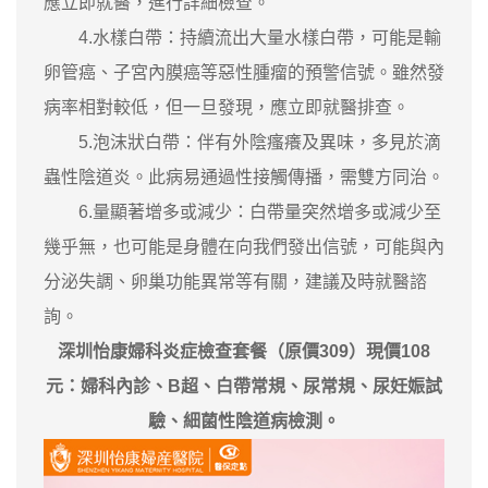
應立即就醫，進行詳細檢查。
4.水樣白帶：持續流出大量水樣白帶，可能是輸
卵管癌、子宮內膜癌等惡性腫瘤的預警信號。雖然發
病率相對較低，但一旦發現，應立即就醫排查。
5.泡沫狀白帶：伴有外陰瘙癢及異味，多見於滴
蟲性陰道炎。此病易通過性接觸傳播，需雙方同治。
6.量顯著增多或減少：白帶量突然增多或減少至
幾乎無，也可能是身體在向我們發出信號，可能與內
分泌失調、卵巢功能異常等有關，建議及時就醫諮
詢。
深圳怡康婦科炎症檢查套餐（原價309）現價108
元：婦科內診、B超、白帶常規、尿常規、尿妊娠試
驗、細菌性陰道病檢測。