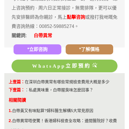
上咨詢預約 · ‎周六日正常接診，無需排隊，更可以優
先安排醫師為你親診，馬上
點擊咨詢
或撥打我哋嘅免
費咨詢熱線：00852-59885274。
關鍵詞:
白帶異常
*立即咨詢
*了解價格
WhatsApp立即預約
上壹篇：
在深圳白帶異常有哪些常規檢查費用大概是多少
下壹篇：
：
私處異味重，白帶腥臭味怎麼回事？
相關閱讀
1.
白帶黃又有味點算?婦科醫生解構5大常見原因
2.
白帶異常唔使驚！香港婦科檢查全攻略：邊間醫院好？收費