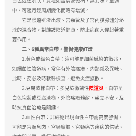
白色或透明狀，質地如蛋清或微稠，無異味，量適
中，可隨月經周期變化而略有增減。
它是陰道壁滲出液、宮頸管及子宮內膜腺體分泌
液的混合物，對維護陰道健康、防止病菌入侵起著重
要作用。
二、6種異常白帶，警惕健康紅燈
1.黃色或綠色白帶：這可能是細菌感染的徵兆，
如細菌性陰道病，常伴有外陰瘙癢、灼熱感及異味。
此時，務必及時就醫檢查，避免炎症擴散。
2.豆腐渣樣白帶：多見於黴菌性
陰道炎
，白帶呈
白色塊狀或豆腐渣樣，外陰瘙癢難耐，坐立不安。及
時抗真菌治療是關鍵。
3.血性白帶：非經期出現血性白帶需高度警惕，
可能是宮頸息肉、宮頸糜爛、宮頸癌等疾病的信號。