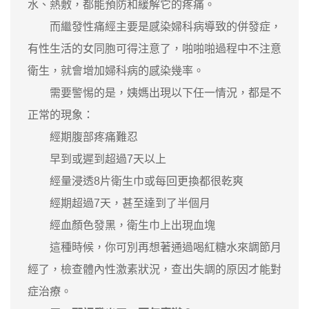
水、熱敷，都能預防和緩解它的疼痛。
而繼發性痛經主要是感染婦科病導致的併發症，
有性生活的女同胞可得注意了，啪啪啪過程中不注意
衛生，就會增加婦科病的感染幾率。
需要警惕的是，姨媽出現以下任一情況，都是不
正常的現象：
經期腹部疼痛難忍
早到或遲到超過7天以上
經量浸透8片衛生巾或每回更換都很乾爽
經期超過7天，甚至達到了半個月
經血顏色發黑，衛生巾上出現血塊
這種時候，你可別再想著通過喝紅糖水來調節月
經了，檢查體內性激素狀況，查出失調的原因才能對
症治療。