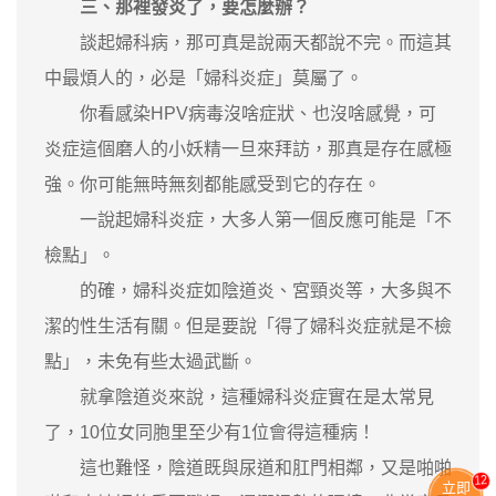
三、那裡發炎了，要怎麼辦？
談起婦科病，那可真是說兩天都說不完。而這其
中最煩人的，必是「婦科炎症」莫屬了。
你看感染HPV病毒沒啥症狀、也沒啥感覺，可
炎症這個磨人的小妖精一旦來拜訪，那真是存在感極
強。你可能無時無刻都能感受到它的存在。
一說起婦科炎症，大多人第一個反應可能是「不
檢點」。
的確，婦科炎症如陰道炎、宮頸炎等，大多與不
潔的性生活有關。但是要說「得了婦科炎症就是不檢
點」，未免有些太過武斷。
就拿陰道炎來說，這種婦科炎症實在是太常見
了，10位女同胞里至少有1位會得這種病！
這也難怪，陰道既與尿道和肛門相鄰，又是啪啪
13
立即