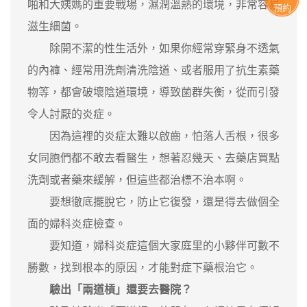
啪和大姨媽的重要戰場，濕潤溫熱的環境，非常容易
預約
滋生細菌。
除開不潔的性生活外，如果你經常穿緊身不透氣
的內褲、經常用洗劑清洗陰道、或者服用了抗生素藥
物等，都會破壞陰道環境，導致菌群失衡，從而引發
令人討厭的炎症。
因為這裡的炎症太難以啟齒，怕落人舌根，很多
女同胞們都不敢去看醫生，想著忍幾天、去藥店買點
洗劑或者藥來緩解，但這些都治標不治本啊。
要想徹底擺脫它，防止它復發，還是得去做個全
面的婦科炎症檢查。
要知道，婦科炎症這個大家庭里的小夥伴可數不
勝數，找到根本的原因，才能對症下藥根治它。
驗出「兩道槓」還要去醫院？