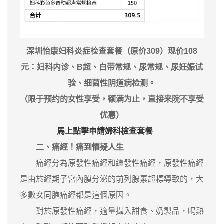
深圳怡康妇科炎症检查套餐（原价309）现价108
元：妇科内诊、B超、白带常规、尿常规、尿妊娠试
验、细菌性阴道病检测。
（限于预约的女性享受，额满为止，直接来院不享受
优惠）
馬上點擊申請婦科檢查套餐
二、痛經！痛到懷疑人生
痛經分為原發性痛經和繼發性痛經，原發性痛經
是由於經期子宮內膜分泌的前列腺素超標導致的，大
多數女同胞痛經都是這個原因。
對於原發性痛經，適量攝入甜食、奶製品，喝熱