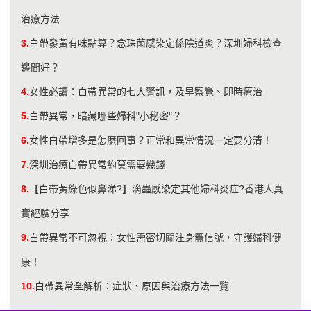
治療方法
3.
白帶發黃有味點算？念珠菌感染定係陰道炎？深圳婦科檢查
邊間好？
4.
女性必讀：白帶異常的七大警訊，及早察覺、即時療治
5.
白帶異常，暗藏哪些婦科"小秘密"？
6.
​女性白帶增多是怎麼回事？正常和異常情況一定要分清！
7.
深圳治療白帶異常約莫需要幾錢
8.
【白帶黃綠色似鼻涕?】滴蟲感染定其他婦科炎症?香港人真
實經驗分享
9.
白帶異常不可忽視：女性需密切關注身體信號，守護婦科健
康！
10.
白帶異常全解析：症狀、原因與治療方法一覽