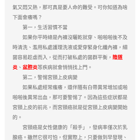
氣又悶又熱，那可真是要人命的難受。可你知道為啥
下面會癢嗎？
第一，生活習慣不當
如果你平時總是內褲沒曬乾就穿、啪啪啪後不及
時清洗、濫用私處護理洗液或愛穿緊身化纖內褲，細
菌容易趁虛而入，從而打破私處的菌群平衡，
陰道
炎
、
盆腔炎
等疾病就會悄悄找上門。
第二，警惕宮頸上皮病變
如果私處經常瘙癢，還伴隨有白帶異常增加或啪
啪啪後異常出血，那可要警惕了。因為這些症狀都是
宮頸上皮的前兆，而宮頸癌就是從宮頸上皮病變開始
的。
宮頸癌是女性健康的「殺手」，發病率僅次於乳
腺癌。雖然它很可怕，但實際上，只要做到早發現、