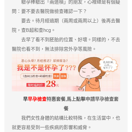
驗孕棒驗出「兩道槓」的朋友，心裡總是有個疑
問：要不要去醫院做檢查確認一下？
要去。待月經過期（兩周或兩周以上）後再去醫
院，查B超和查hcg。
去早了看不到胚胎的位置、好壞。同樣的，不去
醫院也看不到，無法排除宮外孕等風險。
早
早孕檢查
特惠套餐,馬上點擊申請早孕檢查套
餐
我們女性身體的結構比較特殊，在生活當中，也
就更容易受到一些疾病的影響和威脅。