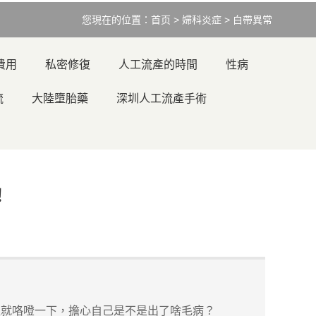
您現在的位置：
首页
>
婦科炎症
>
白帶異常
費用
私密修復
人工流產的時間
性病
流
大陸墮胎藥
深圳人工流產手術
！
就咯噔一下，擔心自己是不是出了啥毛病？