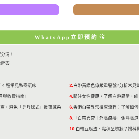
WhatsApp立即預約
要分清！
業解答
 4 種常見私密氣味
2.
白帶黃綠色係嚴重警號?分析常見
目與收費指南!
4.
關注女性健康，了解白帶異常，維
檢查，避免「乒乓球式」反覆感染
6.
香港白帶異常檢查流程：了解如何
8.
「白帶異常＋外陰痕癢」係咩陰道
10.
白帶豆腐渣、黏稠呈塊狀？婦科