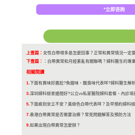
*立即咨詢
上壹篇：
​女性白帶增多是怎麼回事？正常和異常情況一定
下壹篇：
：
​白帶異常和月經紊亂有關聯嗎？婦科醫生的專
相關閱讀
1.
下面有異味好尷尬?魚腥味、酸臭味代表咩?婦科醫生解析
3.
深圳婦科檢查邊間好?公立vs私家醫院婦科套餐、內診項
5.
下面痕到坐立不安？黃綠色白帶代表咩？及早預約婦科
7.
香港白帶異常是否需要治療？常見問題解答及預防方法
9.
如果出現白帶異常怎麼辦？