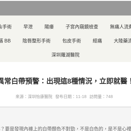
紮手術
早泄
陽痿
子宮內窺鏡檢查
無痛人流
落 BB
陰唇整形手術
包皮手術
經痛
大陸藥
深圳羅湖醫院
異常白帶預警：出現這8種情況，立即就醫
來源：深圳怡康醫院
發布日期：11-18
訪問量：748
要是發現內褲上的白帶顏色不對勁，不是白色的，是不是心裡