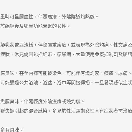
重時可呈膿血性，伴隨瘙癢、外陰陰道灼熱感。
見於絕經後及卵巢功能衰退的女性。
乳狀或豆渣樣，伴隨嚴重瘙癢，或表現為外陰灼痛、性交痛及
狀，常見誘因包括妊娠、糖尿病、大量使用免疫抑制劑及廣譜
臭味，甚至內褲可能被染色，可能伴有燒灼感、瘙癢、尿痛、
能通過公共浴池、浴盆、浴巾等間接傳播。一旦發現疑似症狀
魚腥臭味，伴隨輕度外陰瘙癢或燒灼感。
失調引起的混合感染，多見於性活躍期女性。有症狀者需治療
多有臭味。