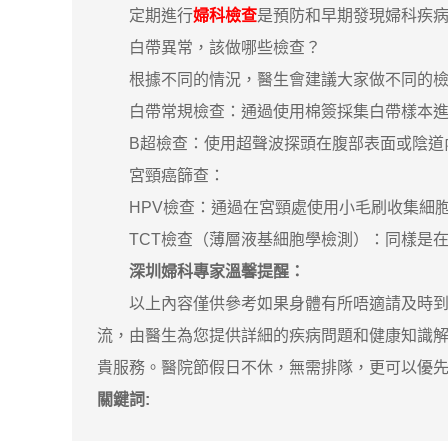
定期進行
婦科檢查
是預防和早期發現婦科疾
白帶異常，該做哪些檢查？
根據不同的情況，醫生會建議大家做不同的檢
白帶常規檢查：通過使用棉簽採集白帶樣本進行
B超檢查：使用超聲波探頭在腹部表面或陰道內
宮頸癌篩查：
HPV檢查：通過在宮頸處使用小毛刷收集細胞
TCT檢查（薄層液基細胞學檢測）：同樣是在
深圳婦科專家溫馨提醒：
以上內容僅供參考如果身體有所唔適請及時到醫
流，由醫生為您提供詳細的疾病問題和健康知識
貴服務。醫院節假日不休，無需排隊，更可以優先安排
關鍵詞: