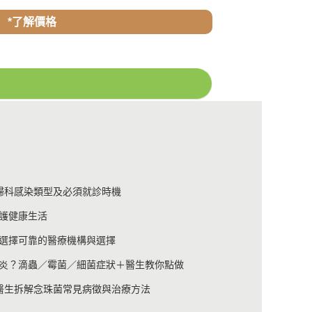
*了解價格
婦科感染類型及必須就診時機
護健康生活
選擇可靠的醫療機構與選擇
炎？滴蟲／霉菌／細菌症狀＋醫生教你點做
醫生拆解念珠菌常見病徵與治療方法