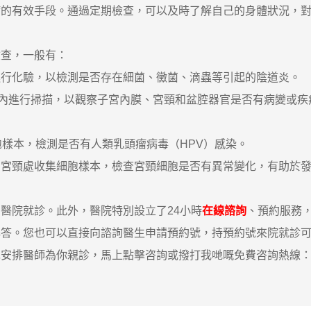
病的有效手段。通過定期檢查，可以及時了解自己的身體狀況，
查，一般有：
化驗，以檢測是否存在細菌、黴菌、滴蟲等引起的陰道炎。
進行掃描，以觀察子宮內膜、宮頸和盆腔器官是否有病變或疾
樣本，檢測是否有人類乳頭瘤病毒（HPV）感染。
宮頸處收集細胞樣本，檢查宮頸細胞是否有異常變化，有助於發
院就診。此外，醫院特別設立了24小時
在線諮詢
、預約服務
解答。您也可以直接向諮詢醫生申請預約號，持預約號來院就診
醫師為你親診，馬上點擊咨詢或撥打我哋嘅免費咨詢熱線：00852