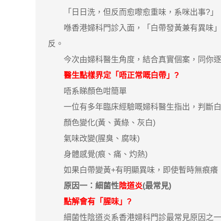
「日日洗，但反而愈嚟愈重味，系咪出事?」
喺香港婦科門診入面，「白帶發黃兼有異味」系
反。
今次由婦科醫生角度，結合真實個案，同你逐一
醫生點樣界定「唔正常嘅白帶」?
唔系睇顏色咁簡單
一位有多年臨床經驗嘅婦科醫生指出，判斷白
顏色變化(黃、黃綠、灰白)
氣味改變(腥臭、腐味)
身體感覺(痕、痛、灼熱)
如果白帶變黃+有明顯異味，即使暫時無痕癢
原因一：細菌性
陰道炎
(最常見)
點解會有「腥味」?
細菌性陰道炎系香港婦科門診最常見原因之一