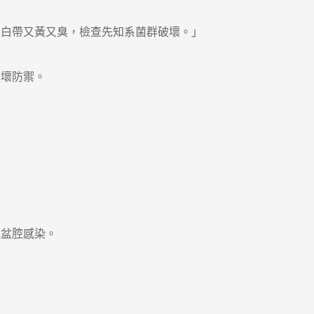
白帶又黃又臭，檢查先知系菌群破壞。」
壞防禦。
盆腔感染。