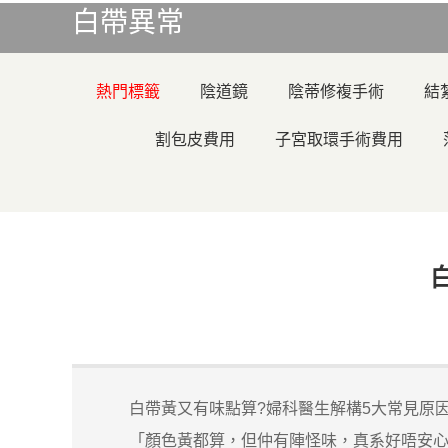
白帶異常
熱門標籤
陰道鏡
陰蒂修複手術
結
割包皮費用
子宮取環手術費用
白帶黃又有味點算?婦科醫生解構5大常見原
「顏色黃都算，但仲有陣怪味，真系好唔安心