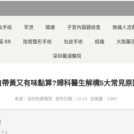
紮手術
早泄
陽痿
子宮內窺鏡檢查
無痛人流
落 BB
陰唇整形手術
包皮手術
經痛
大陸藥
深圳羅湖醫院
白帶黃又有味點算?婦科醫生解構5大常見原
來源：深圳怡康醫院
發布日期：12-23
訪問量：1093
因
。」