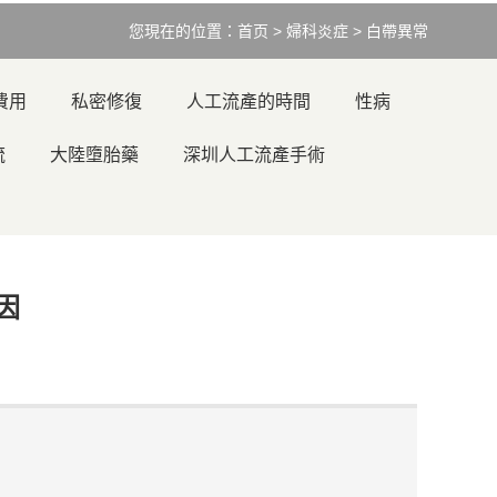
您現在的位置：
首页
>
婦科炎症
>
白帶異常
費用
私密修復
人工流產的時間
性病
流
大陸墮胎藥
深圳人工流產手術
因