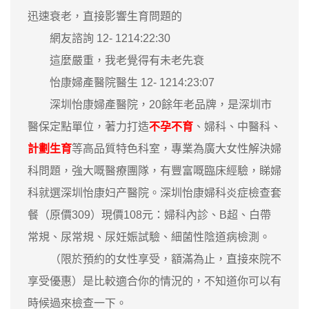
迅速衰老，直接影響生育問題的
網友諮詢 12- 1214:22:30
這麼嚴重，我老覺得有未老先衰
怡康婦產醫院醫生 12- 1214:23:07
深圳怡康婦產醫院，20餘年老品牌，是深圳市
醫保定點單位，著力打造
不孕不育
、婦科、中醫科、
計劃生育
等高品質特色科室，專業為廣大女性解決婦
科問題，強大嘅醫療團隊，有豐富嘅臨床經驗，睇婦
科就選深圳怡康妇产醫院。深圳怡康婦科炎症檢查套
餐（原價309）現價108元：婦科內診、B超、白帶
常規、尿常規、尿妊娠試驗、細菌性陰道病檢測。
（限於預約的女性享受，額滿為止，直接來院不
享受優惠）是比較適合你的情況的，不知道你可以有
時候過來檢查一下。