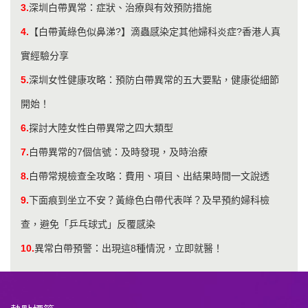
3.
深圳白帶異常：症狀、治療與有效預防措施
4.
【白帶黃綠色似鼻涕?】滴蟲感染定其他婦科炎症?香港人真
實經驗分享
5.
深圳女性健康攻略：預防白帶異常的五大要點，健康從細節
開始！
6.
探討大陸女性白帶異常之四大類型
7.
白帶異常的7個信號：及時發現，及時治療
8.
白帶常規檢查全攻略：費用、項目、出結果時間一文說透
9.
下面痕到坐立不安？黃綠色白帶代表咩？及早預約婦科檢
查，避免「乒乓球式」反覆感染
10.
異常白帶預警：出現這8種情況，立即就醫！