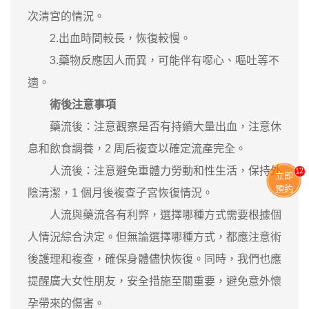
次清宮的情況。
2.出血時間較長，恢復較慢。
3.藥物反應因人而異，可能伴有噁心、嘔吐等不
適。
術後注意事項
藥流後：注意觀察是否有持續大量出血，注意休
息和飲食調養，2 周后複查以確定流產完全。
人流後：注意避免重體力勞動和性生活，保持外
13
立即
預約
陰清潔，1 個月後複查子宮恢復情況。
人流與藥流各有利弊，選擇哪種方式需要根據個
人情況綜合決定。但無論選擇哪種方式，都應注意術
後護理和複查，確保身體儘快恢復。同時，我們也應
提醒廣大女性朋友，安全措施至關重要，避免意外懷
孕帶來的傷害。