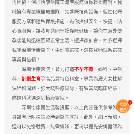
再困擾，深圳怡康醫院工流產服務讓你輕松應對。我
哋擁有專業嘅醫療團隊、先進嘅技術設備、個性化嘅
服務方案和隱私保護措施，為你提供安全、快捷、貼
心嘅服務。讓我哋共同守護你嘅健康，讓你在意外懷
孕後能夠迅速回歸正常生活。選擇家計會，仲系選擇
我哋深圳怡康醫院，由你嚟選擇，選擇我哋就系選擇
專業與信賴！
深圳怡康醫院，著力打造
不孕不育
、婦科、中醫
科、
計劃生育
等高品質特色科室，專業為廣大女性解
決婦科問題，強大嘅醫療團隊，有豐富嘅臨床經驗，
睇婦科就選深圳怡康醫院。
12
立即
深圳怡康醫生溫馨提醒：以上內容僅供參考如果
預約
身體有所唔適請及時到醫院就診。此外，網上預約，
還可以免掛號費，無需排隊，更可以優先安排醫師為