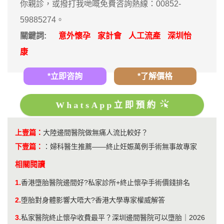
你親診，或撥打我哋嘅免費咨詢熱線：00852-
59885274。
關鍵詞:
意外懷孕
家計會
人工流產
深圳怡
康
*立即咨詢
*了解價格
WhatsApp立即預約
上壹篇：
大陸邊間醫院做無痛人流比較好？
下壹篇：
：
婦科醫生推薦——終止妊娠萬例手術無事故專家
相關閱讀
1.
香港墮胎醫院邊間好?私家診所+終止懷孕手術價錢排名
2.
堕胎對身體影響大唔大?香港大學專家權威解答
3.
私家醫院終止懷孕收費最平？深圳邊間醫院可以墮胎｜2026