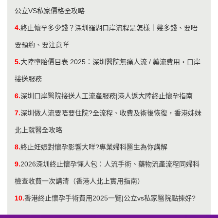
公立VS私家價格全攻略
4.
終止懷孕多少錢？深圳羅湖口岸流程是怎樣｜幾多錢、要唔
要預約、要注意咩
5.
大陸墮胎價目表 2025：深圳醫院無痛人流 / 藥流費用・口岸
接送服務
6.
深圳口岸醫院接送人工流產服務|港人返大陸終止懷孕指南
7.
深圳做人流要唔要住院?全流程、收費及術後恢復，香港姊妹
北上就醫全攻略
8.
終止妊娠對懷孕影響大咩?專業婦科醫生為你講解
9.
2026深圳終止懷孕懶人包：人流手術、藥物流產流程同婦科
檢查收費一次講清（香港人北上實用指南）
10.
香港終止懷孕手術費用2025一覽|公立vs私家醫院點揀好?