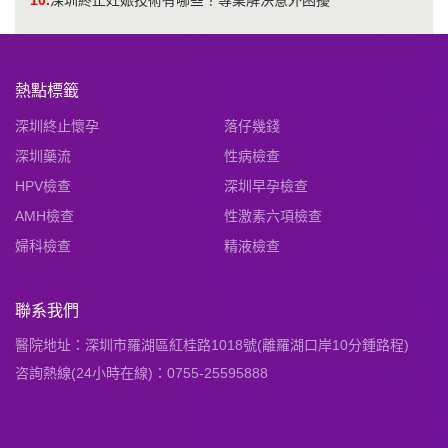
熱點標籤
深圳終止懷孕
落仔幾錢
深圳藥流
性病檢查
HPV檢查
深圳早孕檢查
AMH檢查
性激素六項檢查
婦科檢查
精液檢查
聯系我們
醫院地址：深圳市羅湖區紅桂路1018號(離羅湖口岸10分鍾路程)
咨詢熱線(24小時在線)：0755-25595888