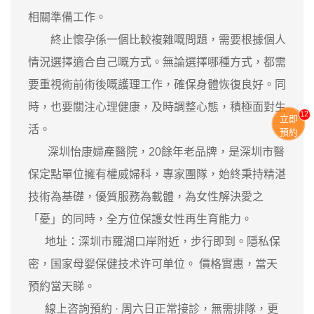
相關準備工作。
終止懷孕係一個比較複雜嘅問題，需要根據個人
情況選擇適合自己嘅方式。無論選擇哪種方式，都需
要重視術前術後嘅護理工作，確保身體恢復良好。同
時，也要關注心理健康，及時調整心態，積極面對生
11
立即
活。
預約
深圳怡康婦產醫院，20餘年老品牌，是深圳市醫
保定點單位擁有權威婦科，專家團隊，始終秉持精湛
技術為基礎，優質服務為載體，為女性解決愛之
「憂」的同時，全方位保護女性再生育能力。
地址：深圳市羅湖口岸附近，步行即到。隱私保
密，国家母婴保健技术许可单位。 價格實惠，當天
預約當天睇。
‎ 線上咨詢預約 · ‎周六日正常接診，無需排隊，更