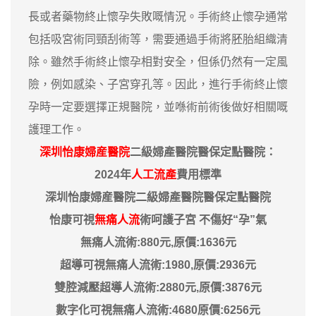
長或者藥物終止懷孕失敗嘅情況。手術終止懷孕通常
包括吸宮術同頸刮術等，需要通過手術將胚胎組織清
除。雖然手術終止懷孕相對安全，但係仍然有一定風
險，例如感染、子宮穿孔等。因此，進行手術終止懷
孕時一定要選擇正規醫院，並喺術前術後做好相關嘅
護理工作。
深圳怡康婦産醫院
二級婦產醫院醫保定點醫院：
2024年
人工流產
費用標準
深圳怡康婦産醫院二級婦產醫院醫保定點醫院
怡康可視
無痛人流
術呵護子宮 不傷好“孕”氣
無痛人流術:880元,原價:1636元
超導可視無痛人流術:1980,原價:2936元
雙腔減壓超導人流術:2880元,原價:3876元
數字化可視無痛人流術:4680原價:6256元