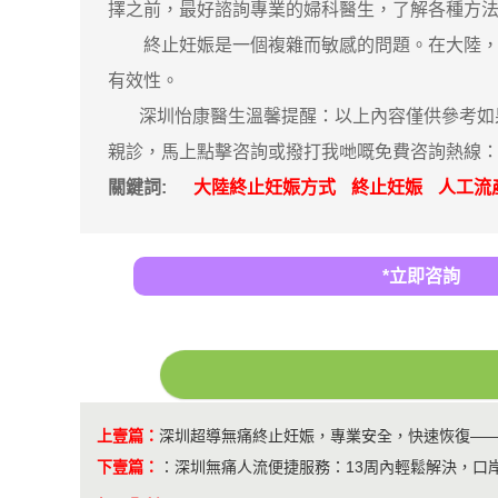
擇之前，最好諮詢專業的婦科醫生，了解各種方
終止妊娠是一個複雜而敏感的問題。在大陸，有
有效性。
深圳怡康醫生溫馨提醒：以上內容僅供參考如果身
親診，馬上點擊咨詢或撥打我哋嘅免費咨詢熱線：0085
關鍵詞:
大陸終止妊娠方式
終止妊娠
人工流
*立即咨詢
上壹篇：
深圳超導無痛終止妊娠，專業安全，快速恢復—
下壹篇：
：
深圳無痛人流便捷服務：13周內輕鬆解決，口