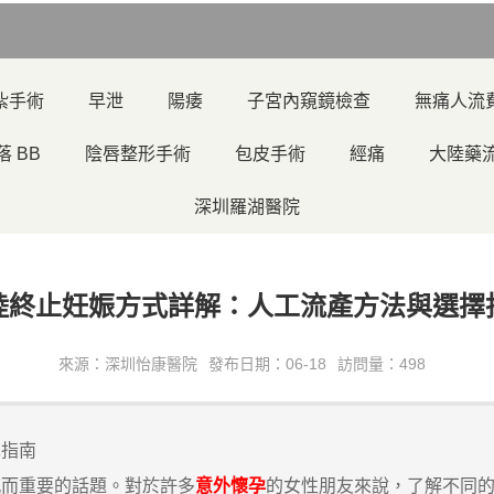
紮手術
早泄
陽痿
子宮內窺鏡檢查
無痛人流
落 BB
陰唇整形手術
包皮手術
經痛
大陸藥
深圳羅湖醫院
陸終止妊娠方式詳解：人工流產方法與選擇
來源：深圳怡康醫院
發布日期：06-18
訪問量：498
擇指南
而重要的話題。對於許多
意外懷孕
的女性朋友來說，了解不同