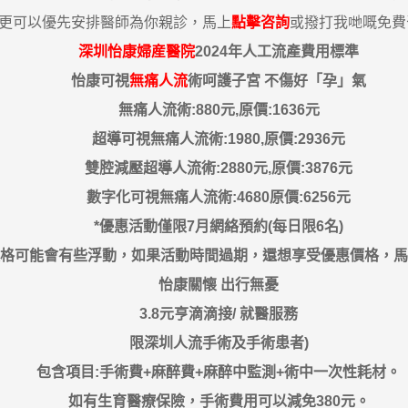
，更可以優先安排醫師為你親診，馬上
點擊咨詢
或撥打我哋嘅免費咨詢
深圳怡康婦産醫院
2024年人工流產費用標準
怡康可視
無痛人流
術呵護子宮 不傷好「孕」氣
無痛人流術:880元,原價:1636元
超導可視無痛人流術:1980,原價:2936元
雙腔減壓超導人流術:2880元,原價:3876元
數字化可視無痛人流術:4680原價:6256元
*優惠活動僅限7月網絡預約(每日限6名)
格可能會有些浮動，如果活動時間過期，還想享受優惠價格，馬
怡康關懐 出行無憂
3.8元亨滴滴接/ 就醫服務
限深圳人流手術及手術患者)
包含項目:手術費+麻醉費+麻醉中監測+術中一次性耗材。
如有生育醫療保險，手術費用可以減免380元。