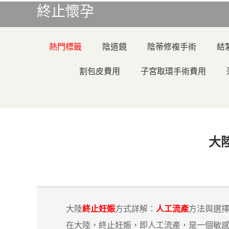
終止懷孕
熱門標籤
陰道鏡
陰蒂修複手術
結
割包皮費用
子宮取環手術費用
大
大陸
終止妊娠
方式詳解：
人工流產
方法與選
在大陸，終止妊娠，即人工流產，是一個敏感