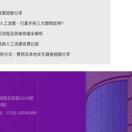
真實經驗分享
人工流產、引產手術三大類慨區咪?
術流程及術後恢複全解析
藥流與人工流產收費比較
手術方式、費用及本地女生親身經驗分享
區紅桂路1018號
程)
0755-25595888