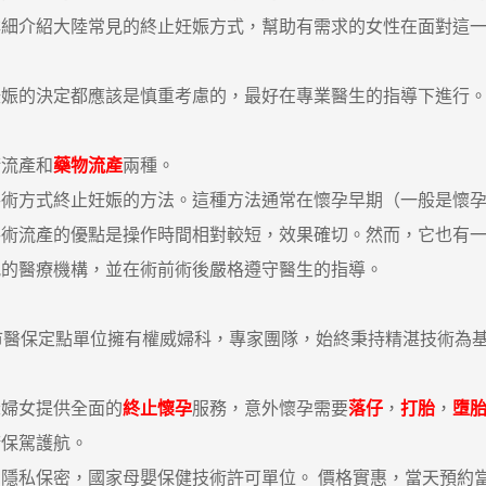
詳細介紹大陸常見的終止妊娠方式，幫助有需求的女性在面對這
的決定都應該是慎重考慮的，最好在專業醫生的指導下進行。
流產和
藥物流產
兩種。
方式終止妊娠的方法。這種方法通常在懷孕早期（一般是懷孕1
手術流產的優點是操作時間相對較短，效果確切。然而，它也有
規的醫療機構，並在術前術後嚴格遵守醫生的指導。
醫保定點單位擁有權威婦科，專家團隊，始終秉持精湛技術為基
深婦女提供全面的
終止懷孕
服務，意外懷孕需要
落仔
，
打胎
，
墮
康保駕護航。
私保密，國家母嬰保健技術許可單位。 價格實惠，當天預約