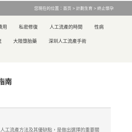
您現在的位置：
首页
>
計劃生育
>
終止懷孕
費用
私密修復
人工流產的時間
性病
流
大陸墮胎藥
深圳人工流產手術
指南
的人工流產方法及其優缺點，是做出選擇的重要關