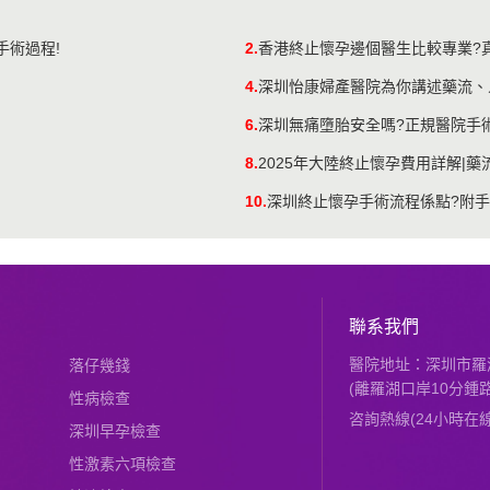
手術過程!
2.
香港終止懷孕邊個醫生比較專業?
4.
深圳怡康婦產醫院為你講述藥流、
6.
深圳無痛墮胎安全嗎?正規醫院手
8.
2025年大陸終止懷孕費用詳解|
10.
深圳終止懷孕手術流程係點?附
聯系我們
醫院地址：深圳市羅湖
落仔幾錢
(離羅湖口岸10分鍾路
性病檢查
咨詢熱線(24小時在線)：
深圳早孕檢查
性激素六項檢查