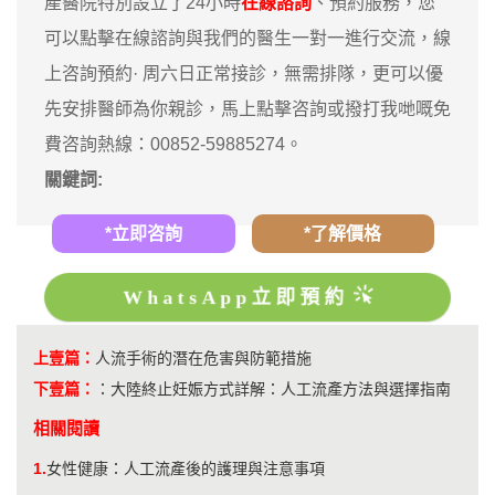
產醫院特別設立了24小時
在線諮詢
、預約服務，您
可以點擊在線諮詢與我們的醫生一對一進行交流，線
上咨詢預約· ‎周六日正常接診，無需排隊，更可以優
先安排醫師為你親診，馬上點擊咨詢或撥打我哋嘅免
費咨詢熱線：00852-59885274。
關鍵詞:
*立即咨詢
*了解價格
WhatsApp立即預約
上壹篇：
人流手術的潛在危害與防範措施
下壹篇：
：
大陸終止妊娠方式詳解：人工流產方法與選擇指南
相關閱讀
1.
女性健康：人工流產後的護理與注意事項