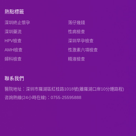
熱點標籤
深圳終止懷孕
落仔幾錢
深圳藥流
性病檢查
HPV檢查
深圳早孕檢查
AMH檢查
性激素六項檢查
婦科檢查
精液檢查
聯系我們
醫院地址：深圳市羅湖區紅桂路1018號(離羅湖口岸10分鍾路程)
咨詢熱線(24小時在線)：0755-25595888