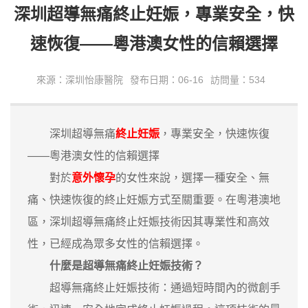
深圳超導無痛終止妊娠，專業安全，快
速恢復——粵港澳女性的信賴選擇
來源：深圳怡康醫院
發布日期：06-16
訪問量：534
深圳超導無痛
終止妊娠
，專業安全，快速恢復
——粵港澳女性的信賴選擇
對於
意外懷孕
的女性來說，選擇一種安全、無
痛、快速恢復的終止妊娠方式至關重要。在粵港澳地
區，深圳超導無痛終止妊娠技術因其專業性和高效
性，已經成為眾多女性的信賴選擇。
什麼是超導無痛終止妊娠技術？
超導無痛終止妊娠技術：通過短時間內的微創手