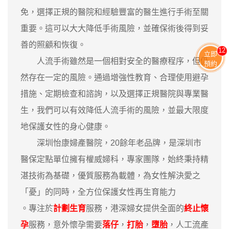
免，選擇正規的醫院和經驗豐富的醫生進行手術至關
重要。這可以大大降低手術風險，並確保術後得到妥
善的照顧和恢復。
13
立即
人流手術雖然是一個相對安全的醫療程序，但仍
預約
然存在一定的風險。通過增強性教育、合理使用避孕
措施、定期檢查和諮詢，以及選擇正規醫院與專業醫
生，我們可以有效降低人流手術的風險，並最大限度
地保護女性的身心健康。
深圳怡康婦產醫院，20餘年老品牌，是深圳市
醫保定點單位擁有權威婦科，專家團隊，始終秉持精
湛技術為基礎，優質服務為載體，為女性解決愛之
「憂」的同時，全方位保護女性再生育能力
。專注於
計劃生育
服務，港深婦女提供全面的
終止懷
孕
服務，意外懷孕需要
落仔
，
打胎
，
墮胎
，人工流產