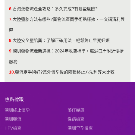
6.
香港藥物流產全攻略：多久完成?有哪些風險?
7.
大陸墮胎方法有哪些?藥物流產同手術點樣揀，一文講清利與
弊
8.
大陸安全墮胎藥：了解正確用法，輕鬆終止早期妊娠
9.
深圳藥物流產新選擇：2024年收費標準，羅湖口岸附近便捷
服務
10.
藥流定手術好?意外懷孕後的兩種終止方法利弊大比較
熱點標籤
深圳終止懷孕
落仔幾錢
深圳藥流
性病檢查
HPV檢查
深圳早孕檢查