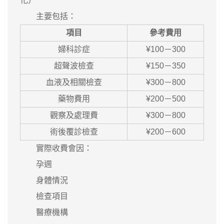
化）
主要包括：
項目
參考費用
婦科診症
¥100－300
超聲波檢查
¥150－350
血液及相關檢查
¥300－800
藥物費用
¥200－500
觀察及處理費
¥300－800
術後覆診檢查
¥200－600
實際收費會因：
孕週
身體情況
檢查項目
醫療機構