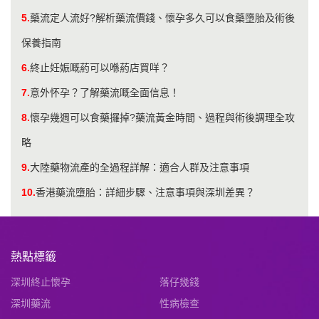
5.
藥流定人流好?解析藥流價錢、懷孕多久可以食藥墮胎及術後
保養指南
6.
終止妊娠嘅葯可以喺葯店買咩？
7.
意外怀孕？了解藥流嘅全面信息！
8.
懷孕幾週可以食藥攞掉?藥流黃金時間、過程與術後調理全攻
略
9.
大陸藥物流產的全過程詳解：適合人群及注意事項
10.
香港藥流墮胎：詳細步驟、注意事項與深圳差異？
熱點標籤
深圳終止懷孕
落仔幾錢
深圳藥流
性病檢查